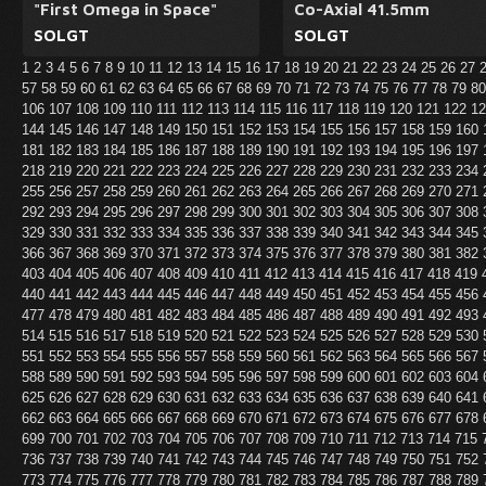
"First Omega in Space"
Co-Axial 41.5mm
SOLGT
SOLGT
1
2
3
4
5
6
7
8
9
10
11
12
13
14
15
16
17
18
19
20
21
22
23
24
25
26
27
57
58
59
60
61
62
63
64
65
66
67
68
69
70
71
72
73
74
75
76
77
78
79
8
106
107
108
109
110
111
112
113
114
115
116
117
118
119
120
121
122
1
144
145
146
147
148
149
150
151
152
153
154
155
156
157
158
159
160
181
182
183
184
185
186
187
188
189
190
191
192
193
194
195
196
197
218
219
220
221
222
223
224
225
226
227
228
229
230
231
232
233
234
255
256
257
258
259
260
261
262
263
264
265
266
267
268
269
270
271
292
293
294
295
296
297
298
299
300
301
302
303
304
305
306
307
308
329
330
331
332
333
334
335
336
337
338
339
340
341
342
343
344
345
366
367
368
369
370
371
372
373
374
375
376
377
378
379
380
381
382
403
404
405
406
407
408
409
410
411
412
413
414
415
416
417
418
419
440
441
442
443
444
445
446
447
448
449
450
451
452
453
454
455
456
477
478
479
480
481
482
483
484
485
486
487
488
489
490
491
492
493
514
515
516
517
518
519
520
521
522
523
524
525
526
527
528
529
530
551
552
553
554
555
556
557
558
559
560
561
562
563
564
565
566
567
588
589
590
591
592
593
594
595
596
597
598
599
600
601
602
603
604
625
626
627
628
629
630
631
632
633
634
635
636
637
638
639
640
641
662
663
664
665
666
667
668
669
670
671
672
673
674
675
676
677
678
699
700
701
702
703
704
705
706
707
708
709
710
711
712
713
714
715
736
737
738
739
740
741
742
743
744
745
746
747
748
749
750
751
752
773
774
775
776
777
778
779
780
781
782
783
784
785
786
787
788
789