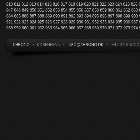
810
811
812
813
814
815
816
817
818
819
820
821
822
823
824
825
826
847
848
849
850
851
852
853
854
855
856
857
858
859
860
861
862
863
884
885
886
887
888
889
890
891
892
893
894
895
896
897
898
899
900
921
922
923
924
925
926
927
928
929
930
931
932
933
934
935
936
937
958
959
960
961
962
963
964
965
966
967
968
969
970
971
972
973
974
CHRONO
•
KØBENHAVN
•
INFO@CHRONO.DK
•
+45 31165000