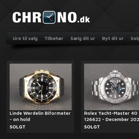
Ure til salg
Tilbehør
Sælg dit ur
Byt dit ur
Sol
Linde Werdelin Biformeter
Rolex Yacht-Master 40
- on hold
126622 - December 20
SOLGT
SOLGT