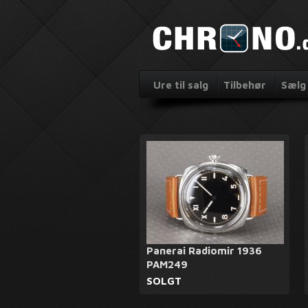
Ure til salg
Tilbehør
Sælg 
Panerai Radiomir 1936
PAM249
SOLGT