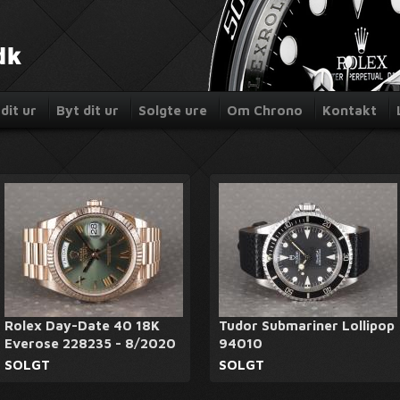
dit ur
Byt dit ur
Solgte ure
Om Chrono
Kontakt
Rolex Day-Date 40 18K
Tudor Submariner Lollipop
Everose 228235 - 8/2020
94010
SOLGT
SOLGT