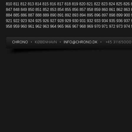
810
811
812
813
814
815
816
817
818
819
820
821
822
823
824
825
826
847
848
849
850
851
852
853
854
855
856
857
858
859
860
861
862
863
884
885
886
887
888
889
890
891
892
893
894
895
896
897
898
899
900
921
922
923
924
925
926
927
928
929
930
931
932
933
934
935
936
937
958
959
960
961
962
963
964
965
966
967
968
969
970
971
972
973
974
CHRONO
•
KØBENHAVN
•
INFO@CHRONO.DK
•
+45 31165000