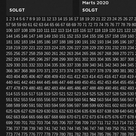
Marts 2020
SOLGT
SOLGT
1
2
3
4
5
6
7
8
9
10
11
12
13
14
15
16
17
18
19
20
21
22
23
24
25
26
27
57
58
59
60
61
62
63
64
65
66
67
68
69
70
71
72
73
74
75
76
77
78
79
8
106
107
108
109
110
111
112
113
114
115
116
117
118
119
120
121
122
1
144
145
146
147
148
149
150
151
152
153
154
155
156
157
158
159
160
181
182
183
184
185
186
187
188
189
190
191
192
193
194
195
196
197
218
219
220
221
222
223
224
225
226
227
228
229
230
231
232
233
234
255
256
257
258
259
260
261
262
263
264
265
266
267
268
269
270
271
292
293
294
295
296
297
298
299
300
301
302
303
304
305
306
307
308
329
330
331
332
333
334
335
336
337
338
339
340
341
342
343
344
345
366
367
368
369
370
371
372
373
374
375
376
377
378
379
380
381
382
403
404
405
406
407
408
409
410
411
412
413
414
415
416
417
418
419
440
441
442
443
444
445
446
447
448
449
450
451
452
453
454
455
456
477
478
479
480
481
482
483
484
485
486
487
488
489
490
491
492
493
514
515
516
517
518
519
520
521
522
523
524
525
526
527
528
529
530
551
552
553
554
555
556
557
558
559
560
561
562
563
564
565
566
567
588
589
590
591
592
593
594
595
596
597
598
599
600
601
602
603
604
625
626
627
628
629
630
631
632
633
634
635
636
637
638
639
640
641
662
663
664
665
666
667
668
669
670
671
672
673
674
675
676
677
678
699
700
701
702
703
704
705
706
707
708
709
710
711
712
713
714
715
736
737
738
739
740
741
742
743
744
745
746
747
748
749
750
751
752
773
774
775
776
777
778
779
780
781
782
783
784
785
786
787
788
789