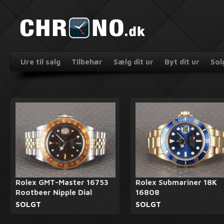
Ure til salg
Tilbehør
Sælg dit ur
Byt dit ur
Sol
Rolex GMT-Master 16753
Rolex Submariner 18K
Rootbeer Nipple Dial
16808
SOLGT
SOLGT