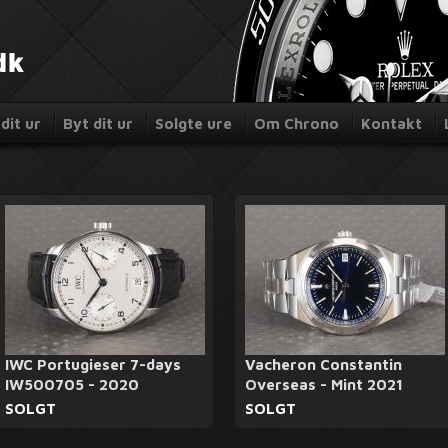
dit ur
Byt dit ur
Solgte ure
Om Chrono
Kontakt
IWC Portugieser 7-days
Vacheron Constantin
IW500705 - 2020
Overseas - Mint 2021
SOLGT
SOLGT