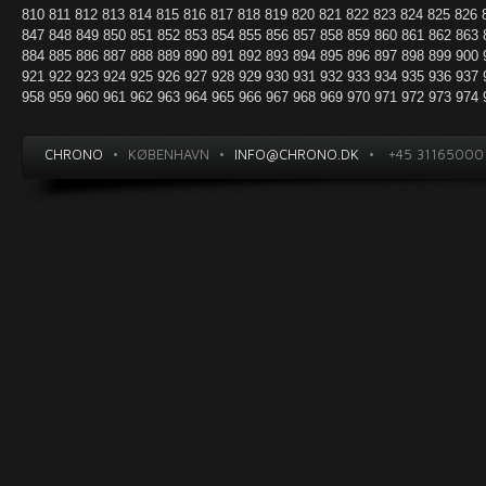
810
811
812
813
814
815
816
817
818
819
820
821
822
823
824
825
826
847
848
849
850
851
852
853
854
855
856
857
858
859
860
861
862
863
884
885
886
887
888
889
890
891
892
893
894
895
896
897
898
899
900
921
922
923
924
925
926
927
928
929
930
931
932
933
934
935
936
937
958
959
960
961
962
963
964
965
966
967
968
969
970
971
972
973
974
CHRONO
•
KØBENHAVN
•
INFO@CHRONO.DK
•
+45 31165000