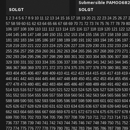
Submersible PAM00682
SOLGT
SOLGT
1
2
3
4
5
6
7
8
9
10
11
12
13
14
15
16
17
18
19
20
21
22
23
24
25
26
27
57
58
59
60
61
62
63
64
65
66
67
68
69
70
71
72
73
74
75
76
77
78
79
8
106
107
108
109
110
111
112
113
114
115
116
117
118
119
120
121
122
1
144
145
146
147
148
149
150
151
152
153
154
155
156
157
158
159
160
181
182
183
184
185
186
187
188
189
190
191
192
193
194
195
196
197
218
219
220
221
222
223
224
225
226
227
228
229
230
231
232
233
234
255
256
257
258
259
260
261
262
263
264
265
266
267
268
269
270
271
292
293
294
295
296
297
298
299
300
301
302
303
304
305
306
307
308
329
330
331
332
333
334
335
336
337
338
339
340
341
342
343
344
345
366
367
368
369
370
371
372
373
374
375
376
377
378
379
380
381
382
403
404
405
406
407
408
409
410
411
412
413
414
415
416
417
418
419
440
441
442
443
444
445
446
447
448
449
450
451
452
453
454
455
456
477
478
479
480
481
482
483
484
485
486
487
488
489
490
491
492
493
514
515
516
517
518
519
520
521
522
523
524
525
526
527
528
529
530
551
552
553
554
555
556
557
558
559
560
561
562
563
564
565
566
567
588
589
590
591
592
593
594
595
596
597
598
599
600
601
602
603
604
625
626
627
628
629
630
631
632
633
634
635
636
637
638
639
640
641
662
663
664
665
666
667
668
669
670
671
672
673
674
675
676
677
678
699
700
701
702
703
704
705
706
707
708
709
710
711
712
713
714
715
736
737
738
739
740
741
742
743
744
745
746
747
748
749
750
751
752
773
774
775
776
777
778
779
780
781
782
783
784
785
786
787
788
789