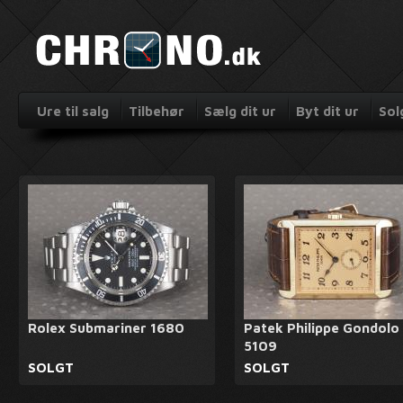
Ure til salg
Tilbehør
Sælg dit ur
Byt dit ur
Sol
Rolex Submariner 1680
Patek Philippe Gondolo
5109
SOLGT
SOLGT