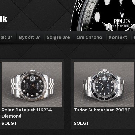
dit ur
Byt dit ur
Solgte ure
Om Chrono
Kontakt
Rolex Datejust 116234
Tudor Submariner 79090
Diamond
SOLGT
SOLGT