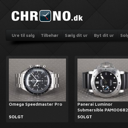
Ure til salg
Tilbehør
Sælg dit ur
Byt dit ur
Sol
Omega Speedmaster Pro
Panerai Luminor
Submersible PAM00682
SOLGT
SOLGT