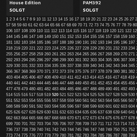
House Edition
PAM392
SOLGT
SOLGT
1
2
3
4
5
6
7
8
9
10
11
12
13
14
15
16
17
18
19
20
21
22
23
24
25
26
27
57
58
59
60
61
62
63
64
65
66
67
68
69
70
71
72
73
74
75
76
77
78
79
8
106
107
108
109
110
111
112
113
114
115
116
117
118
119
120
121
122
1
144
145
146
147
148
149
150
151
152
153
154
155
156
157
158
159
160
181
182
183
184
185
186
187
188
189
190
191
192
193
194
195
196
197
218
219
220
221
222
223
224
225
226
227
228
229
230
231
232
233
234
255
256
257
258
259
260
261
262
263
264
265
266
267
268
269
270
271
292
293
294
295
296
297
298
299
300
301
302
303
304
305
306
307
308
329
330
331
332
333
334
335
336
337
338
339
340
341
342
343
344
345
366
367
368
369
370
371
372
373
374
375
376
377
378
379
380
381
382
403
404
405
406
407
408
409
410
411
412
413
414
415
416
417
418
419
440
441
442
443
444
445
446
447
448
449
450
451
452
453
454
455
456
477
478
479
480
481
482
483
484
485
486
487
488
489
490
491
492
493
514
515
516
517
518
519
520
521
522
523
524
525
526
527
528
529
530
551
552
553
554
555
556
557
558
559
560
561
562
563
564
565
566
567
588
589
590
591
592
593
594
595
596
597
598
599
600
601
602
603
604
625
626
627
628
629
630
631
632
633
634
635
636
637
638
639
640
641
662
663
664
665
666
667
668
669
670
671
672
673
674
675
676
677
678
699
700
701
702
703
704
705
706
707
708
709
710
711
712
713
714
715
736
737
738
739
740
741
742
743
744
745
746
747
748
749
750
751
752
773
774
775
776
777
778
779
780
781
782
783
784
785
786
787
788
789