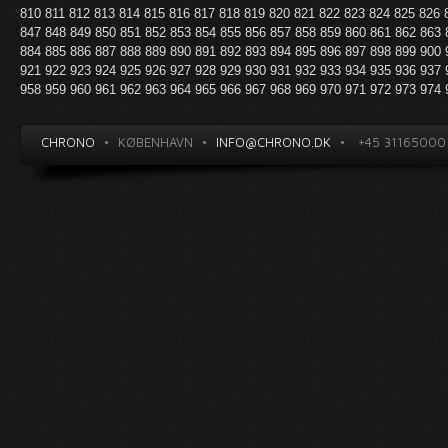
810
811
812
813
814
815
816
817
818
819
820
821
822
823
824
825
826
847
848
849
850
851
852
853
854
855
856
857
858
859
860
861
862
863
884
885
886
887
888
889
890
891
892
893
894
895
896
897
898
899
900
921
922
923
924
925
926
927
928
929
930
931
932
933
934
935
936
937
958
959
960
961
962
963
964
965
966
967
968
969
970
971
972
973
974
CHRONO
•
KØBENHAVN
•
INFO@CHRONO.DK
•
+45 31165000