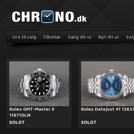
Ure til salg
Tilbehør
Sælg dit ur
Byt dit ur
Sol
Rolex GMT-Master II
Rolex Datejust 41 1263
116710LN
SOLGT
SOLGT