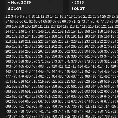
- Nov. 2019
- 2016
SOLGT
SOLGT
1
2
3
4
5
6
7
8
9
10
11
12
13
14
15
16
17
18
19
20
21
22
23
24
25
26
27
57
58
59
60
61
62
63
64
65
66
67
68
69
70
71
72
73
74
75
76
77
78
79
8
106
107
108
109
110
111
112
113
114
115
116
117
118
119
120
121
122
1
144
145
146
147
148
149
150
151
152
153
154
155
156
157
158
159
160
181
182
183
184
185
186
187
188
189
190
191
192
193
194
195
196
197
218
219
220
221
222
223
224
225
226
227
228
229
230
231
232
233
234
255
256
257
258
259
260
261
262
263
264
265
266
267
268
269
270
271
292
293
294
295
296
297
298
299
300
301
302
303
304
305
306
307
308
329
330
331
332
333
334
335
336
337
338
339
340
341
342
343
344
345
366
367
368
369
370
371
372
373
374
375
376
377
378
379
380
381
382
403
404
405
406
407
408
409
410
411
412
413
414
415
416
417
418
419
440
441
442
443
444
445
446
447
448
449
450
451
452
453
454
455
456
477
478
479
480
481
482
483
484
485
486
487
488
489
490
491
492
493
514
515
516
517
518
519
520
521
522
523
524
525
526
527
528
529
530
551
552
553
554
555
556
557
558
559
560
561
562
563
564
565
566
567
588
589
590
591
592
593
594
595
596
597
598
599
600
601
602
603
604
625
626
627
628
629
630
631
632
633
634
635
636
637
638
639
640
641
662
663
664
665
666
667
668
669
670
671
672
673
674
675
676
677
678
699
700
701
702
703
704
705
706
707
708
709
710
711
712
713
714
715
736
737
738
739
740
741
742
743
744
745
746
747
748
749
750
751
752
773
774
775
776
777
778
779
780
781
782
783
784
785
786
787
788
789