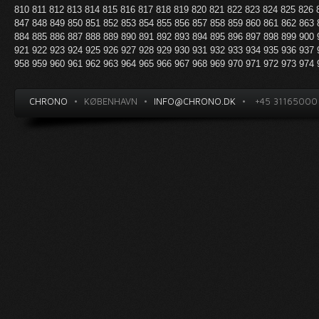
810
811
812
813
814
815
816
817
818
819
820
821
822
823
824
825
826
847
848
849
850
851
852
853
854
855
856
857
858
859
860
861
862
863
884
885
886
887
888
889
890
891
892
893
894
895
896
897
898
899
900
921
922
923
924
925
926
927
928
929
930
931
932
933
934
935
936
937
958
959
960
961
962
963
964
965
966
967
968
969
970
971
972
973
974
CHRONO
•
KØBENHAVN
•
INFO@CHRONO.DK
•
+45 31165000