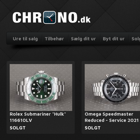
Ure til salg
Tilbehør
Sælg dit ur
Byt dit ur
Sol
Rolex Submariner "Hulk"
Omega Speedmaster
116610LV
Reduced - Service 2021
SOLGT
SOLGT