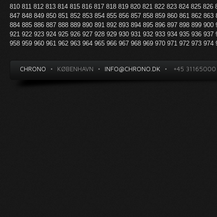
810
811
812
813
814
815
816
817
818
819
820
821
822
823
824
825
826
847
848
849
850
851
852
853
854
855
856
857
858
859
860
861
862
863
884
885
886
887
888
889
890
891
892
893
894
895
896
897
898
899
900
921
922
923
924
925
926
927
928
929
930
931
932
933
934
935
936
937
958
959
960
961
962
963
964
965
966
967
968
969
970
971
972
973
974
CHRONO
•
KØBENHAVN
•
INFO@CHRONO.DK
•
+45 31165000