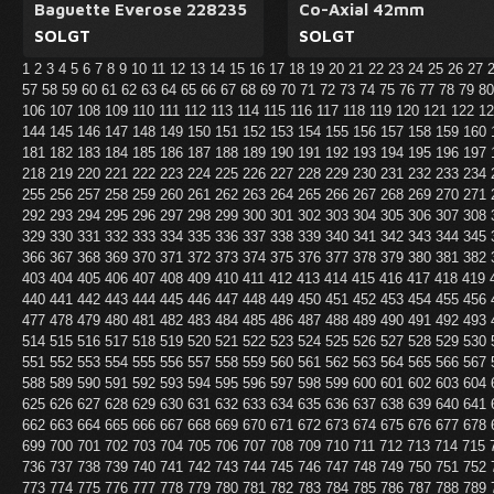
Baguette Everose 228235
Co-Axial 42mm
SOLGT
SOLGT
1
2
3
4
5
6
7
8
9
10
11
12
13
14
15
16
17
18
19
20
21
22
23
24
25
26
27
57
58
59
60
61
62
63
64
65
66
67
68
69
70
71
72
73
74
75
76
77
78
79
8
106
107
108
109
110
111
112
113
114
115
116
117
118
119
120
121
122
1
144
145
146
147
148
149
150
151
152
153
154
155
156
157
158
159
160
181
182
183
184
185
186
187
188
189
190
191
192
193
194
195
196
197
218
219
220
221
222
223
224
225
226
227
228
229
230
231
232
233
234
255
256
257
258
259
260
261
262
263
264
265
266
267
268
269
270
271
292
293
294
295
296
297
298
299
300
301
302
303
304
305
306
307
308
329
330
331
332
333
334
335
336
337
338
339
340
341
342
343
344
345
366
367
368
369
370
371
372
373
374
375
376
377
378
379
380
381
382
403
404
405
406
407
408
409
410
411
412
413
414
415
416
417
418
419
440
441
442
443
444
445
446
447
448
449
450
451
452
453
454
455
456
477
478
479
480
481
482
483
484
485
486
487
488
489
490
491
492
493
514
515
516
517
518
519
520
521
522
523
524
525
526
527
528
529
530
551
552
553
554
555
556
557
558
559
560
561
562
563
564
565
566
567
588
589
590
591
592
593
594
595
596
597
598
599
600
601
602
603
604
625
626
627
628
629
630
631
632
633
634
635
636
637
638
639
640
641
662
663
664
665
666
667
668
669
670
671
672
673
674
675
676
677
678
699
700
701
702
703
704
705
706
707
708
709
710
711
712
713
714
715
736
737
738
739
740
741
742
743
744
745
746
747
748
749
750
751
752
773
774
775
776
777
778
779
780
781
782
783
784
785
786
787
788
789