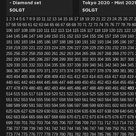
- Diamond set
Tokyo 2020 - Mint 202
SOLGT
SOLGT
1
2
3
4
5
6
7
8
9
10
11
12
13
14
15
16
17
18
19
20
21
22
23
24
25
26
27
57
58
59
60
61
62
63
64
65
66
67
68
69
70
71
72
73
74
75
76
77
78
79
8
106
107
108
109
110
111
112
113
114
115
116
117
118
119
120
121
122
1
144
145
146
147
148
149
150
151
152
153
154
155
156
157
158
159
160
181
182
183
184
185
186
187
188
189
190
191
192
193
194
195
196
197
218
219
220
221
222
223
224
225
226
227
228
229
230
231
232
233
234
255
256
257
258
259
260
261
262
263
264
265
266
267
268
269
270
271
292
293
294
295
296
297
298
299
300
301
302
303
304
305
306
307
308
329
330
331
332
333
334
335
336
337
338
339
340
341
342
343
344
345
366
367
368
369
370
371
372
373
374
375
376
377
378
379
380
381
382
403
404
405
406
407
408
409
410
411
412
413
414
415
416
417
418
419
440
441
442
443
444
445
446
447
448
449
450
451
452
453
454
455
456
477
478
479
480
481
482
483
484
485
486
487
488
489
490
491
492
493
514
515
516
517
518
519
520
521
522
523
524
525
526
527
528
529
530
551
552
553
554
555
556
557
558
559
560
561
562
563
564
565
566
567
588
589
590
591
592
593
594
595
596
597
598
599
600
601
602
603
604
625
626
627
628
629
630
631
632
633
634
635
636
637
638
639
640
641
662
663
664
665
666
667
668
669
670
671
672
673
674
675
676
677
678
699
700
701
702
703
704
705
706
707
708
709
710
711
712
713
714
715
736
737
738
739
740
741
742
743
744
745
746
747
748
749
750
751
752
773
774
775
776
777
778
779
780
781
782
783
784
785
786
787
788
789