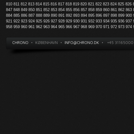
810
811
812
813
814
815
816
817
818
819
820
821
822
823
824
825
826
847
848
849
850
851
852
853
854
855
856
857
858
859
860
861
862
863
884
885
886
887
888
889
890
891
892
893
894
895
896
897
898
899
900
921
922
923
924
925
926
927
928
929
930
931
932
933
934
935
936
937
958
959
960
961
962
963
964
965
966
967
968
969
970
971
972
973
974
CHRONO
•
KØBENHAVN
•
INFO@CHRONO.DK
•
+45 31165000