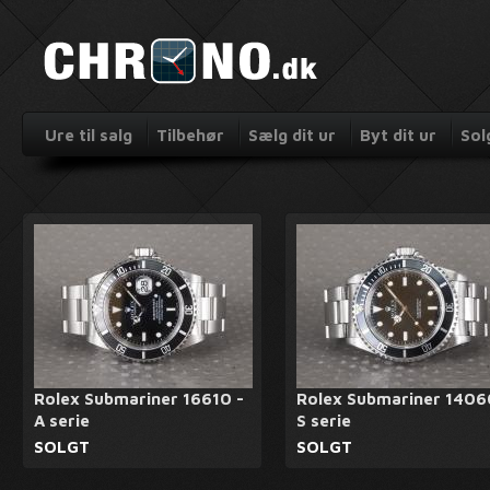
Ure til salg
Tilbehør
Sælg dit ur
Byt dit ur
Sol
Rolex Submariner 16610 -
Rolex Submariner 1406
A serie
S serie
SOLGT
SOLGT