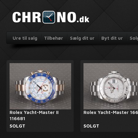
Ure til salg
Tilbehør
Sælg dit ur
Byt dit ur
Sol
Rolex Yacht-Master II
Rolex Yacht-Master 16
116681
SOLGT
SOLGT