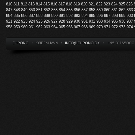
810
811
812
813
814
815
816
817
818
819
820
821
822
823
824
825
826
847
848
849
850
851
852
853
854
855
856
857
858
859
860
861
862
863
884
885
886
887
888
889
890
891
892
893
894
895
896
897
898
899
900
921
922
923
924
925
926
927
928
929
930
931
932
933
934
935
936
937
958
959
960
961
962
963
964
965
966
967
968
969
970
971
972
973
974
CHRONO
•
KØBENHAVN
•
INFO@CHRONO.DK
•
+45 31165000