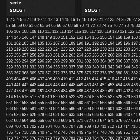
serie
SOLGT
SOLGT
1
2
3
4
5
6
7
8
9
10
11
12
13
14
15
16
17
18
19
20
21
22
23
24
25
26
27
57
58
59
60
61
62
63
64
65
66
67
68
69
70
71
72
73
74
75
76
77
78
79
8
106
107
108
109
110
111
112
113
114
115
116
117
118
119
120
121
122
1
144
145
146
147
148
149
150
151
152
153
154
155
156
157
158
159
160
181
182
183
184
185
186
187
188
189
190
191
192
193
194
195
196
197
218
219
220
221
222
223
224
225
226
227
228
229
230
231
232
233
234
255
256
257
258
259
260
261
262
263
264
265
266
267
268
269
270
271
292
293
294
295
296
297
298
299
300
301
302
303
304
305
306
307
308
329
330
331
332
333
334
335
336
337
338
339
340
341
342
343
344
345
366
367
368
369
370
371
372
373
374
375
376
377
378
379
380
381
382
403
404
405
406
407
408
409
410
411
412
413
414
415
416
417
418
419
440
441
442
443
444
445
446
447
448
449
450
451
452
453
454
455
456
477
478
479
480
481
482
483
484
485
486
487
488
489
490
491
492
493
514
515
516
517
518
519
520
521
522
523
524
525
526
527
528
529
530
551
552
553
554
555
556
557
558
559
560
561
562
563
564
565
566
567
588
589
590
591
592
593
594
595
596
597
598
599
600
601
602
603
604
625
626
627
628
629
630
631
632
633
634
635
636
637
638
639
640
641
662
663
664
665
666
667
668
669
670
671
672
673
674
675
676
677
678
699
700
701
702
703
704
705
706
707
708
709
710
711
712
713
714
715
736
737
738
739
740
741
742
743
744
745
746
747
748
749
750
751
752
773
774
775
776
777
778
779
780
781
782
783
784
785
786
787
788
789