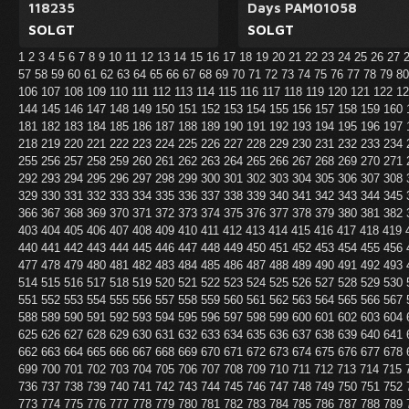
118235
Days PAM01058
SOLGT
SOLGT
1
2
3
4
5
6
7
8
9
10
11
12
13
14
15
16
17
18
19
20
21
22
23
24
25
26
27
57
58
59
60
61
62
63
64
65
66
67
68
69
70
71
72
73
74
75
76
77
78
79
8
106
107
108
109
110
111
112
113
114
115
116
117
118
119
120
121
122
1
144
145
146
147
148
149
150
151
152
153
154
155
156
157
158
159
160
181
182
183
184
185
186
187
188
189
190
191
192
193
194
195
196
197
218
219
220
221
222
223
224
225
226
227
228
229
230
231
232
233
234
255
256
257
258
259
260
261
262
263
264
265
266
267
268
269
270
271
292
293
294
295
296
297
298
299
300
301
302
303
304
305
306
307
308
329
330
331
332
333
334
335
336
337
338
339
340
341
342
343
344
345
366
367
368
369
370
371
372
373
374
375
376
377
378
379
380
381
382
403
404
405
406
407
408
409
410
411
412
413
414
415
416
417
418
419
440
441
442
443
444
445
446
447
448
449
450
451
452
453
454
455
456
477
478
479
480
481
482
483
484
485
486
487
488
489
490
491
492
493
514
515
516
517
518
519
520
521
522
523
524
525
526
527
528
529
530
551
552
553
554
555
556
557
558
559
560
561
562
563
564
565
566
567
588
589
590
591
592
593
594
595
596
597
598
599
600
601
602
603
604
625
626
627
628
629
630
631
632
633
634
635
636
637
638
639
640
641
662
663
664
665
666
667
668
669
670
671
672
673
674
675
676
677
678
699
700
701
702
703
704
705
706
707
708
709
710
711
712
713
714
715
736
737
738
739
740
741
742
743
744
745
746
747
748
749
750
751
752
773
774
775
776
777
778
779
780
781
782
783
784
785
786
787
788
789