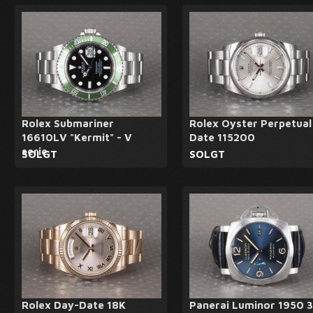
Rolex Submariner
Rolex Oyster Perpetual
16610LV "Kermit" - V
Date 115200
serie
SOLGT
SOLGT
Rolex Day-Date 18K
Panerai Luminor 1950 3