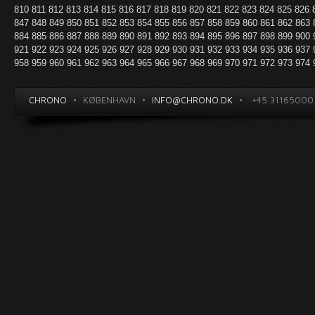
810
811
812
813
814
815
816
817
818
819
820
821
822
823
824
825
826
847
848
849
850
851
852
853
854
855
856
857
858
859
860
861
862
863
884
885
886
887
888
889
890
891
892
893
894
895
896
897
898
899
900
921
922
923
924
925
926
927
928
929
930
931
932
933
934
935
936
937
958
959
960
961
962
963
964
965
966
967
968
969
970
971
972
973
974
CHRONO
•
KØBENHAVN
•
INFO@CHRONO.DK
•
+45 31165000