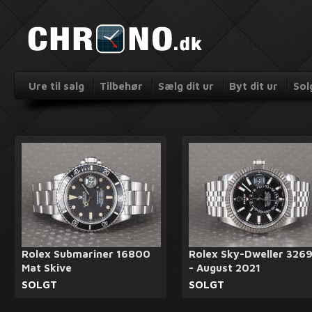
Ure til salg
Tilbehør
Sælg dit ur
Byt dit ur
Sol
Rolex Submariner 16800
Rolex Sky-Dweller 326
Mat Skive
- August 2021
SOLGT
SOLGT