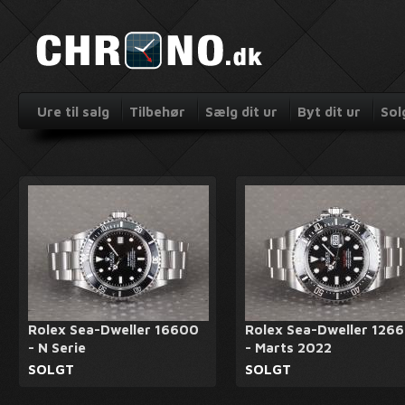
Ure til salg
Tilbehør
Sælg dit ur
Byt dit ur
Sol
Rolex Sea-Dweller 16600
Rolex Sea-Dweller 126
- N Serie
- Marts 2022
SOLGT
SOLGT