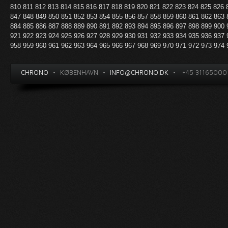
810
811
812
813
814
815
816
817
818
819
820
821
822
823
824
825
826
847
848
849
850
851
852
853
854
855
856
857
858
859
860
861
862
863
884
885
886
887
888
889
890
891
892
893
894
895
896
897
898
899
900
921
922
923
924
925
926
927
928
929
930
931
932
933
934
935
936
937
958
959
960
961
962
963
964
965
966
967
968
969
970
971
972
973
974
CHRONO
•
KØBENHAVN
•
INFO@CHRONO.DK
•
+45 31165000