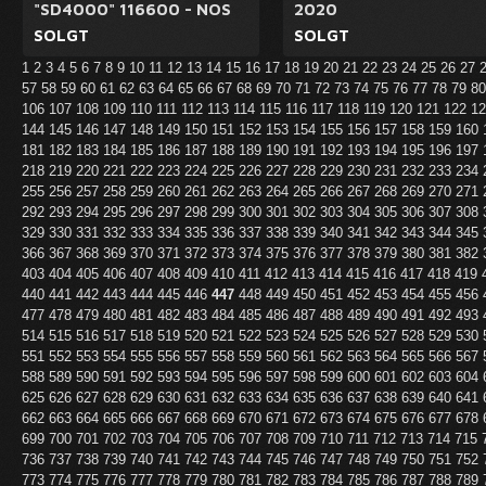
"SD4000" 116600 - NOS
2020
SOLGT
SOLGT
1
2
3
4
5
6
7
8
9
10
11
12
13
14
15
16
17
18
19
20
21
22
23
24
25
26
27
57
58
59
60
61
62
63
64
65
66
67
68
69
70
71
72
73
74
75
76
77
78
79
8
106
107
108
109
110
111
112
113
114
115
116
117
118
119
120
121
122
1
144
145
146
147
148
149
150
151
152
153
154
155
156
157
158
159
160
181
182
183
184
185
186
187
188
189
190
191
192
193
194
195
196
197
218
219
220
221
222
223
224
225
226
227
228
229
230
231
232
233
234
255
256
257
258
259
260
261
262
263
264
265
266
267
268
269
270
271
292
293
294
295
296
297
298
299
300
301
302
303
304
305
306
307
308
329
330
331
332
333
334
335
336
337
338
339
340
341
342
343
344
345
366
367
368
369
370
371
372
373
374
375
376
377
378
379
380
381
382
403
404
405
406
407
408
409
410
411
412
413
414
415
416
417
418
419
440
441
442
443
444
445
446
447
448
449
450
451
452
453
454
455
456
477
478
479
480
481
482
483
484
485
486
487
488
489
490
491
492
493
514
515
516
517
518
519
520
521
522
523
524
525
526
527
528
529
530
551
552
553
554
555
556
557
558
559
560
561
562
563
564
565
566
567
588
589
590
591
592
593
594
595
596
597
598
599
600
601
602
603
604
625
626
627
628
629
630
631
632
633
634
635
636
637
638
639
640
641
662
663
664
665
666
667
668
669
670
671
672
673
674
675
676
677
678
699
700
701
702
703
704
705
706
707
708
709
710
711
712
713
714
715
736
737
738
739
740
741
742
743
744
745
746
747
748
749
750
751
752
773
774
775
776
777
778
779
780
781
782
783
784
785
786
787
788
789