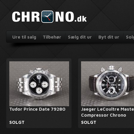
Ure til salg
Tilbehør
Sælg dit ur
Byt dit ur
Sol
Tudor Prince Date 79280
Jaeger LeCoultre Maste
Compressor Chrono
SOLGT
SOLGT