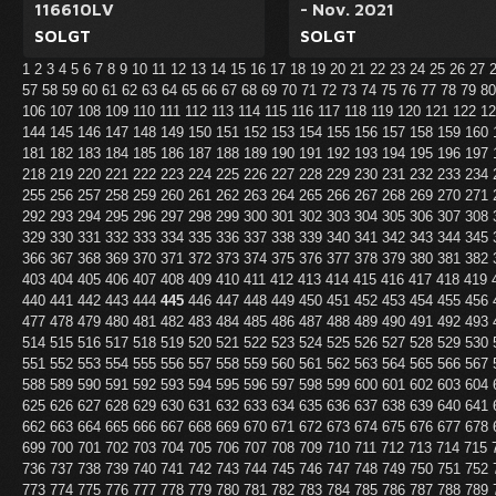
116610LV
- Nov. 2021
SOLGT
SOLGT
1
2
3
4
5
6
7
8
9
10
11
12
13
14
15
16
17
18
19
20
21
22
23
24
25
26
27
57
58
59
60
61
62
63
64
65
66
67
68
69
70
71
72
73
74
75
76
77
78
79
8
106
107
108
109
110
111
112
113
114
115
116
117
118
119
120
121
122
1
144
145
146
147
148
149
150
151
152
153
154
155
156
157
158
159
160
181
182
183
184
185
186
187
188
189
190
191
192
193
194
195
196
197
218
219
220
221
222
223
224
225
226
227
228
229
230
231
232
233
234
255
256
257
258
259
260
261
262
263
264
265
266
267
268
269
270
271
292
293
294
295
296
297
298
299
300
301
302
303
304
305
306
307
308
329
330
331
332
333
334
335
336
337
338
339
340
341
342
343
344
345
366
367
368
369
370
371
372
373
374
375
376
377
378
379
380
381
382
403
404
405
406
407
408
409
410
411
412
413
414
415
416
417
418
419
440
441
442
443
444
445
446
447
448
449
450
451
452
453
454
455
456
477
478
479
480
481
482
483
484
485
486
487
488
489
490
491
492
493
514
515
516
517
518
519
520
521
522
523
524
525
526
527
528
529
530
551
552
553
554
555
556
557
558
559
560
561
562
563
564
565
566
567
588
589
590
591
592
593
594
595
596
597
598
599
600
601
602
603
604
625
626
627
628
629
630
631
632
633
634
635
636
637
638
639
640
641
662
663
664
665
666
667
668
669
670
671
672
673
674
675
676
677
678
699
700
701
702
703
704
705
706
707
708
709
710
711
712
713
714
715
736
737
738
739
740
741
742
743
744
745
746
747
748
749
750
751
752
773
774
775
776
777
778
779
780
781
782
783
784
785
786
787
788
789