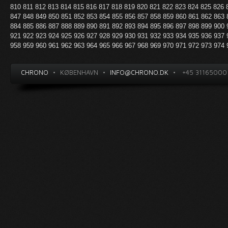
810
811
812
813
814
815
816
817
818
819
820
821
822
823
824
825
826
847
848
849
850
851
852
853
854
855
856
857
858
859
860
861
862
863
884
885
886
887
888
889
890
891
892
893
894
895
896
897
898
899
900
921
922
923
924
925
926
927
928
929
930
931
932
933
934
935
936
937
958
959
960
961
962
963
964
965
966
967
968
969
970
971
972
973
974
CHRONO
•
KØBENHAVN
•
INFO@CHRONO.DK
•
+45 31165000