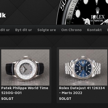
dit ur
Byt dit ur
Solgte ure
Om Chrono
Kontakt
Patek Philippe World Time
Rolex Datejust 41 126334
5230G-001
- Marts 2022
SOLGT
SOLGT