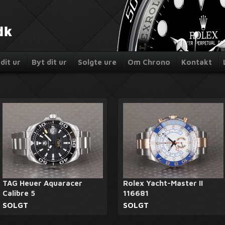
dit ur
Byt dit ur
Solgte ure
Om Chrono
Kontakt
TAG Heuer Aquaracer
Rolex Yacht-Master II
Calibre 5
116681
SOLGT
SOLGT