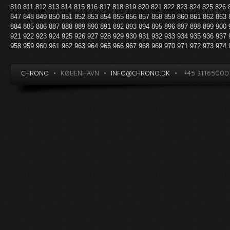
810
811
812
813
814
815
816
817
818
819
820
821
822
823
824
825
826
847
848
849
850
851
852
853
854
855
856
857
858
859
860
861
862
863
884
885
886
887
888
889
890
891
892
893
894
895
896
897
898
899
900
921
922
923
924
925
926
927
928
929
930
931
932
933
934
935
936
937
958
959
960
961
962
963
964
965
966
967
968
969
970
971
972
973
974
CHRONO
•
KØBENHAVN
•
INFO@CHRONO.DK
•
+45 31165000