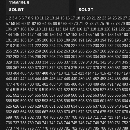
116619LB
SOLGT
SOLGT
1
2
3
4
5
6
7
8
9
10
11
12
13
14
15
16
17
18
19
20
21
22
23
24
25
26
27
57
58
59
60
61
62
63
64
65
66
67
68
69
70
71
72
73
74
75
76
77
78
79
8
106
107
108
109
110
111
112
113
114
115
116
117
118
119
120
121
122
1
144
145
146
147
148
149
150
151
152
153
154
155
156
157
158
159
160
181
182
183
184
185
186
187
188
189
190
191
192
193
194
195
196
197
218
219
220
221
222
223
224
225
226
227
228
229
230
231
232
233
234
255
256
257
258
259
260
261
262
263
264
265
266
267
268
269
270
271
292
293
294
295
296
297
298
299
300
301
302
303
304
305
306
307
308
329
330
331
332
333
334
335
336
337
338
339
340
341
342
343
344
345
366
367
368
369
370
371
372
373
374
375
376
377
378
379
380
381
382
403
404
405
406
407
408
409
410
411
412
413
414
415
416
417
418
419
440
441
442
443
444
445
446
447
448
449
450
451
452
453
454
455
456
477
478
479
480
481
482
483
484
485
486
487
488
489
490
491
492
493
514
515
516
517
518
519
520
521
522
523
524
525
526
527
528
529
530
551
552
553
554
555
556
557
558
559
560
561
562
563
564
565
566
567
588
589
590
591
592
593
594
595
596
597
598
599
600
601
602
603
604
625
626
627
628
629
630
631
632
633
634
635
636
637
638
639
640
641
662
663
664
665
666
667
668
669
670
671
672
673
674
675
676
677
678
699
700
701
702
703
704
705
706
707
708
709
710
711
712
713
714
715
736
737
738
739
740
741
742
743
744
745
746
747
748
749
750
751
752
773
774
775
776
777
778
779
780
781
782
783
784
785
786
787
788
789