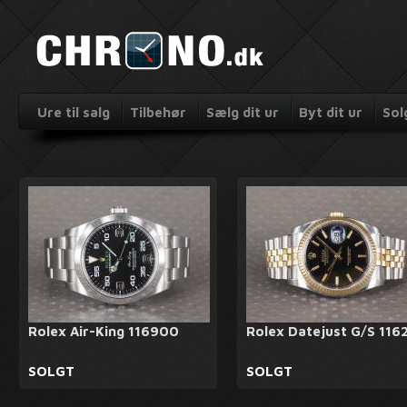
Ure til salg
Tilbehør
Sælg dit ur
Byt dit ur
Sol
Rolex Air-King 116900
Rolex Datejust G/S 116
SOLGT
SOLGT