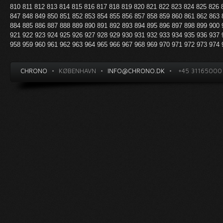
810
811
812
813
814
815
816
817
818
819
820
821
822
823
824
825
826
847
848
849
850
851
852
853
854
855
856
857
858
859
860
861
862
863
884
885
886
887
888
889
890
891
892
893
894
895
896
897
898
899
900
921
922
923
924
925
926
927
928
929
930
931
932
933
934
935
936
937
958
959
960
961
962
963
964
965
966
967
968
969
970
971
972
973
974
CHRONO
•
KØBENHAVN
•
INFO@CHRONO.DK
•
+45 31165000