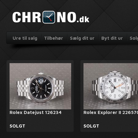
Ure til salg
Tilbehør
Sælg dit ur
Byt dit ur
Sol
Rolex Datejust 126234
Rolex Explorer II 22657
SOLGT
SOLGT