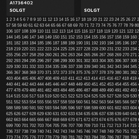
A1736402
SOLGT
SOLGT
1
2
3
4
5
6
7
8
9
10
11
12
13
14
15
16
17
18
19
20
21
22
23
24
25
26
27
57
58
59
60
61
62
63
64
65
66
67
68
69
70
71
72
73
74
75
76
77
78
79
8
106
107
108
109
110
111
112
113
114
115
116
117
118
119
120
121
122
1
144
145
146
147
148
149
150
151
152
153
154
155
156
157
158
159
160
181
182
183
184
185
186
187
188
189
190
191
192
193
194
195
196
197
218
219
220
221
222
223
224
225
226
227
228
229
230
231
232
233
234
255
256
257
258
259
260
261
262
263
264
265
266
267
268
269
270
271
292
293
294
295
296
297
298
299
300
301
302
303
304
305
306
307
308
329
330
331
332
333
334
335
336
337
338
339
340
341
342
343
344
345
366
367
368
369
370
371
372
373
374
375
376
377
378
379
380
381
382
403
404
405
406
407
408
409
410
411
412
413
414
415
416
417
418
419
440
441
442
443
444
445
446
447
448
449
450
451
452
453
454
455
456
477
478
479
480
481
482
483
484
485
486
487
488
489
490
491
492
493
514
515
516
517
518
519
520
521
522
523
524
525
526
527
528
529
530
551
552
553
554
555
556
557
558
559
560
561
562
563
564
565
566
567
588
589
590
591
592
593
594
595
596
597
598
599
600
601
602
603
604
625
626
627
628
629
630
631
632
633
634
635
636
637
638
639
640
641
662
663
664
665
666
667
668
669
670
671
672
673
674
675
676
677
678
699
700
701
702
703
704
705
706
707
708
709
710
711
712
713
714
715
736
737
738
739
740
741
742
743
744
745
746
747
748
749
750
751
752
773
774
775
776
777
778
779
780
781
782
783
784
785
786
787
788
789