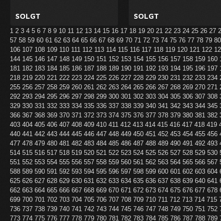
SOLGT
SOLGT
1
2
3
4
5
6
7
8
9
10
11
12
13
14
15
16
17
18
19
20
21
22
23
24
25
26
27
57
58
59
60
61
62
63
64
65
66
67
68
69
70
71
72
73
74
75
76
77
78
79
8
106
107
108
109
110
111
112
113
114
115
116
117
118
119
120
121
122
1
144
145
146
147
148
149
150
151
152
153
154
155
156
157
158
159
160
181
182
183
184
185
186
187
188
189
190
191
192
193
194
195
196
197
218
219
220
221
222
223
224
225
226
227
228
229
230
231
232
233
234
255
256
257
258
259
260
261
262
263
264
265
266
267
268
269
270
271
292
293
294
295
296
297
298
299
300
301
302
303
304
305
306
307
308
329
330
331
332
333
334
335
336
337
338
339
340
341
342
343
344
345
366
367
368
369
370
371
372
373
374
375
376
377
378
379
380
381
382
403
404
405
406
407
408
409
410
411
412
413
414
415
416
417
418
419
440
441
442
443
444
445
446
447
448
449
450
451
452
453
454
455
456
477
478
479
480
481
482
483
484
485
486
487
488
489
490
491
492
493
514
515
516
517
518
519
520
521
522
523
524
525
526
527
528
529
530
551
552
553
554
555
556
557
558
559
560
561
562
563
564
565
566
567
588
589
590
591
592
593
594
595
596
597
598
599
600
601
602
603
604
625
626
627
628
629
630
631
632
633
634
635
636
637
638
639
640
641
662
663
664
665
666
667
668
669
670
671
672
673
674
675
676
677
678
699
700
701
702
703
704
705
706
707
708
709
710
711
712
713
714
715
736
737
738
739
740
741
742
743
744
745
746
747
748
749
750
751
752
773
774
775
776
777
778
779
780
781
782
783
784
785
786
787
788
789