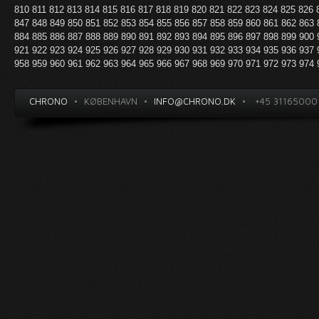
810
811
812
813
814
815
816
817
818
819
820
821
822
823
824
825
826
847
848
849
850
851
852
853
854
855
856
857
858
859
860
861
862
863
884
885
886
887
888
889
890
891
892
893
894
895
896
897
898
899
900
921
922
923
924
925
926
927
928
929
930
931
932
933
934
935
936
937
958
959
960
961
962
963
964
965
966
967
968
969
970
971
972
973
974
CHRONO
•
KØBENHAVN
•
INFO@CHRONO.DK
•
+45 31165000