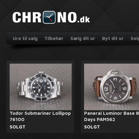
Ure til salg
Tilbehør
Sælg dit ur
Byt dit ur
Sol
Tudor Submariner Lollipop
Panerai Luminor Base 8
76100
Days PAM562
SOLGT
SOLGT