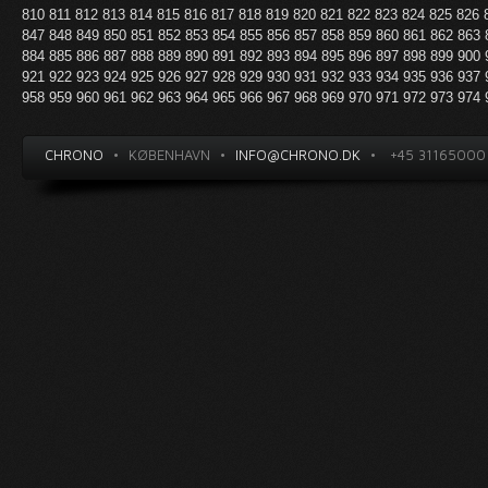
810
811
812
813
814
815
816
817
818
819
820
821
822
823
824
825
826
847
848
849
850
851
852
853
854
855
856
857
858
859
860
861
862
863
884
885
886
887
888
889
890
891
892
893
894
895
896
897
898
899
900
921
922
923
924
925
926
927
928
929
930
931
932
933
934
935
936
937
958
959
960
961
962
963
964
965
966
967
968
969
970
971
972
973
974
CHRONO
•
KØBENHAVN
•
INFO@CHRONO.DK
•
+45 31165000