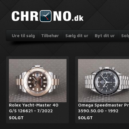
Ure til salg
Tilbehør
Sælg dit ur
Byt dit ur
Sol
Rolex Yacht-Master 40
Omega Speedmaster P
G/S 126621 - 7/2022
3590.50.00 - 1992
SOLGT
SOLGT