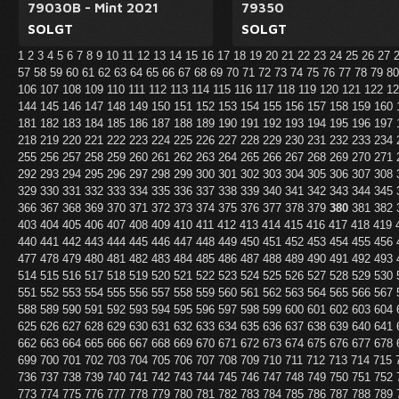
79030B - Mint 2021
79350
SOLGT
SOLGT
1
2
3
4
5
6
7
8
9
10
11
12
13
14
15
16
17
18
19
20
21
22
23
24
25
26
27
57
58
59
60
61
62
63
64
65
66
67
68
69
70
71
72
73
74
75
76
77
78
79
8
106
107
108
109
110
111
112
113
114
115
116
117
118
119
120
121
122
1
144
145
146
147
148
149
150
151
152
153
154
155
156
157
158
159
160
181
182
183
184
185
186
187
188
189
190
191
192
193
194
195
196
197
218
219
220
221
222
223
224
225
226
227
228
229
230
231
232
233
234
255
256
257
258
259
260
261
262
263
264
265
266
267
268
269
270
271
292
293
294
295
296
297
298
299
300
301
302
303
304
305
306
307
308
329
330
331
332
333
334
335
336
337
338
339
340
341
342
343
344
345
366
367
368
369
370
371
372
373
374
375
376
377
378
379
380
381
382
403
404
405
406
407
408
409
410
411
412
413
414
415
416
417
418
419
440
441
442
443
444
445
446
447
448
449
450
451
452
453
454
455
456
477
478
479
480
481
482
483
484
485
486
487
488
489
490
491
492
493
514
515
516
517
518
519
520
521
522
523
524
525
526
527
528
529
530
551
552
553
554
555
556
557
558
559
560
561
562
563
564
565
566
567
588
589
590
591
592
593
594
595
596
597
598
599
600
601
602
603
604
625
626
627
628
629
630
631
632
633
634
635
636
637
638
639
640
641
662
663
664
665
666
667
668
669
670
671
672
673
674
675
676
677
678
699
700
701
702
703
704
705
706
707
708
709
710
711
712
713
714
715
736
737
738
739
740
741
742
743
744
745
746
747
748
749
750
751
752
773
774
775
776
777
778
779
780
781
782
783
784
785
786
787
788
789