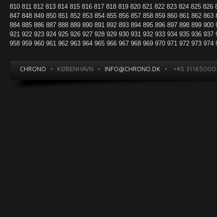
810
811
812
813
814
815
816
817
818
819
820
821
822
823
824
825
826
847
848
849
850
851
852
853
854
855
856
857
858
859
860
861
862
863
884
885
886
887
888
889
890
891
892
893
894
895
896
897
898
899
900
921
922
923
924
925
926
927
928
929
930
931
932
933
934
935
936
937
958
959
960
961
962
963
964
965
966
967
968
969
970
971
972
973
974
CHRONO
•
KØBENHAVN
•
INFO@CHRONO.DK
•
+45 31165000