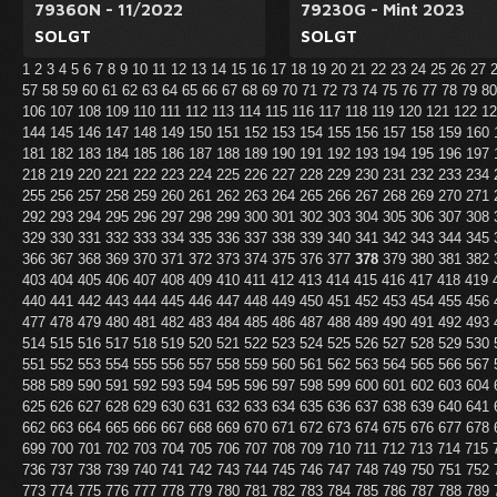
79360N - 11/2022
79230G - Mint 2023
SOLGT
SOLGT
1
2
3
4
5
6
7
8
9
10
11
12
13
14
15
16
17
18
19
20
21
22
23
24
25
26
27
57
58
59
60
61
62
63
64
65
66
67
68
69
70
71
72
73
74
75
76
77
78
79
8
106
107
108
109
110
111
112
113
114
115
116
117
118
119
120
121
122
1
144
145
146
147
148
149
150
151
152
153
154
155
156
157
158
159
160
181
182
183
184
185
186
187
188
189
190
191
192
193
194
195
196
197
218
219
220
221
222
223
224
225
226
227
228
229
230
231
232
233
234
255
256
257
258
259
260
261
262
263
264
265
266
267
268
269
270
271
292
293
294
295
296
297
298
299
300
301
302
303
304
305
306
307
308
329
330
331
332
333
334
335
336
337
338
339
340
341
342
343
344
345
366
367
368
369
370
371
372
373
374
375
376
377
378
379
380
381
382
403
404
405
406
407
408
409
410
411
412
413
414
415
416
417
418
419
440
441
442
443
444
445
446
447
448
449
450
451
452
453
454
455
456
477
478
479
480
481
482
483
484
485
486
487
488
489
490
491
492
493
514
515
516
517
518
519
520
521
522
523
524
525
526
527
528
529
530
551
552
553
554
555
556
557
558
559
560
561
562
563
564
565
566
567
588
589
590
591
592
593
594
595
596
597
598
599
600
601
602
603
604
625
626
627
628
629
630
631
632
633
634
635
636
637
638
639
640
641
662
663
664
665
666
667
668
669
670
671
672
673
674
675
676
677
678
699
700
701
702
703
704
705
706
707
708
709
710
711
712
713
714
715
736
737
738
739
740
741
742
743
744
745
746
747
748
749
750
751
752
773
774
775
776
777
778
779
780
781
782
783
784
785
786
787
788
789