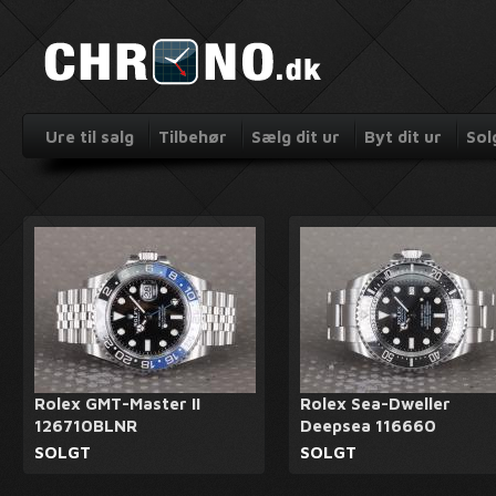
Ure til salg
Tilbehør
Sælg dit ur
Byt dit ur
Sol
Rolex GMT-Master II
Rolex Sea-Dweller
126710BLNR
Deepsea 116660
SOLGT
SOLGT