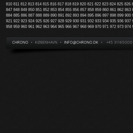
810
811
812
813
814
815
816
817
818
819
820
821
822
823
824
825
826
847
848
849
850
851
852
853
854
855
856
857
858
859
860
861
862
863
884
885
886
887
888
889
890
891
892
893
894
895
896
897
898
899
900
921
922
923
924
925
926
927
928
929
930
931
932
933
934
935
936
937
958
959
960
961
962
963
964
965
966
967
968
969
970
971
972
973
974
CHRONO
•
KØBENHAVN
•
INFO@CHRONO.DK
•
+45 31165000