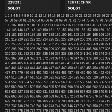
228235
126715CHNR
SOLGT
SOLGT
1
2
3
4
5
6
7
8
9
10
11
12
13
14
15
16
17
18
19
20
21
22
23
24
25
26
27
57
58
59
60
61
62
63
64
65
66
67
68
69
70
71
72
73
74
75
76
77
78
79
8
106
107
108
109
110
111
112
113
114
115
116
117
118
119
120
121
122
1
144
145
146
147
148
149
150
151
152
153
154
155
156
157
158
159
160
181
182
183
184
185
186
187
188
189
190
191
192
193
194
195
196
197
218
219
220
221
222
223
224
225
226
227
228
229
230
231
232
233
234
255
256
257
258
259
260
261
262
263
264
265
266
267
268
269
270
271
292
293
294
295
296
297
298
299
300
301
302
303
304
305
306
307
308
329
330
331
332
333
334
335
336
337
338
339
340
341
342
343
344
345
366
367
368
369
370
371
372
373
374
375
376
377
378
379
380
381
382
403
404
405
406
407
408
409
410
411
412
413
414
415
416
417
418
419
440
441
442
443
444
445
446
447
448
449
450
451
452
453
454
455
456
477
478
479
480
481
482
483
484
485
486
487
488
489
490
491
492
493
514
515
516
517
518
519
520
521
522
523
524
525
526
527
528
529
530
551
552
553
554
555
556
557
558
559
560
561
562
563
564
565
566
567
588
589
590
591
592
593
594
595
596
597
598
599
600
601
602
603
604
625
626
627
628
629
630
631
632
633
634
635
636
637
638
639
640
641
662
663
664
665
666
667
668
669
670
671
672
673
674
675
676
677
678
699
700
701
702
703
704
705
706
707
708
709
710
711
712
713
714
715
736
737
738
739
740
741
742
743
744
745
746
747
748
749
750
751
752
773
774
775
776
777
778
779
780
781
782
783
784
785
786
787
788
789