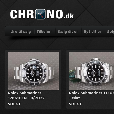
Ure til salg
Tilbehør
Sælg dit ur
Byt dit ur
Sol
Rolex Submariner
Rolex Submariner 1140
126610LN - 8/2022
- Mint
SOLGT
SOLGT