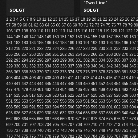
"Two Line"
SOLGT
SOLGT
1
2
3
4
5
6
7
8
9
10
11
12
13
14
15
16
17
18
19
20
21
22
23
24
25
26
27
57
58
59
60
61
62
63
64
65
66
67
68
69
70
71
72
73
74
75
76
77
78
79
8
106
107
108
109
110
111
112
113
114
115
116
117
118
119
120
121
122
1
144
145
146
147
148
149
150
151
152
153
154
155
156
157
158
159
160
181
182
183
184
185
186
187
188
189
190
191
192
193
194
195
196
197
218
219
220
221
222
223
224
225
226
227
228
229
230
231
232
233
234
255
256
257
258
259
260
261
262
263
264
265
266
267
268
269
270
271
292
293
294
295
296
297
298
299
300
301
302
303
304
305
306
307
308
329
330
331
332
333
334
335
336
337
338
339
340
341
342
343
344
345
366
367
368
369
370
371
372
373
374
375
376
377
378
379
380
381
382
403
404
405
406
407
408
409
410
411
412
413
414
415
416
417
418
419
440
441
442
443
444
445
446
447
448
449
450
451
452
453
454
455
456
477
478
479
480
481
482
483
484
485
486
487
488
489
490
491
492
493
514
515
516
517
518
519
520
521
522
523
524
525
526
527
528
529
530
551
552
553
554
555
556
557
558
559
560
561
562
563
564
565
566
567
588
589
590
591
592
593
594
595
596
597
598
599
600
601
602
603
604
625
626
627
628
629
630
631
632
633
634
635
636
637
638
639
640
641
662
663
664
665
666
667
668
669
670
671
672
673
674
675
676
677
678
699
700
701
702
703
704
705
706
707
708
709
710
711
712
713
714
715
736
737
738
739
740
741
742
743
744
745
746
747
748
749
750
751
752
773
774
775
776
777
778
779
780
781
782
783
784
785
786
787
788
789