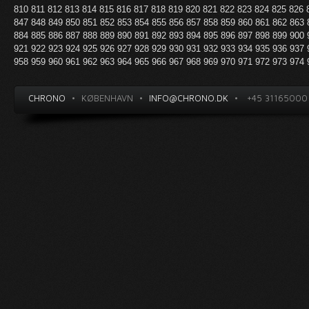
810
811
812
813
814
815
816
817
818
819
820
821
822
823
824
825
826
847
848
849
850
851
852
853
854
855
856
857
858
859
860
861
862
863
884
885
886
887
888
889
890
891
892
893
894
895
896
897
898
899
900
921
922
923
924
925
926
927
928
929
930
931
932
933
934
935
936
937
958
959
960
961
962
963
964
965
966
967
968
969
970
971
972
973
974
CHRONO
•
KØBENHAVN
•
INFO@CHRONO.DK
•
+45 31165000