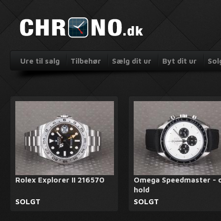
Ure til salg
Tilbehør
Sælg dit ur
Byt dit ur
Sol
Rolex Explorer II 216570
Omega Speedmaster - 
hold
SOLGT
SOLGT