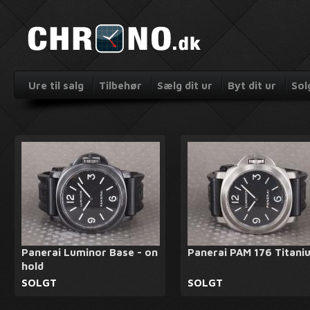
Ure til salg
Tilbehør
Sælg dit ur
Byt dit ur
Sol
Panerai Luminor Base - on
Panerai PAM 176 Titani
hold
SOLGT
SOLGT