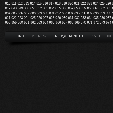
810
811
812
813
814
815
816
817
818
819
820
821
822
823
824
825
826
847
848
849
850
851
852
853
854
855
856
857
858
859
860
861
862
863
884
885
886
887
888
889
890
891
892
893
894
895
896
897
898
899
900
921
922
923
924
925
926
927
928
929
930
931
932
933
934
935
936
937
958
959
960
961
962
963
964
965
966
967
968
969
970
971
972
973
974
CHRONO
•
KØBENHAVN
•
INFO@CHRONO.DK
•
+45 31165000