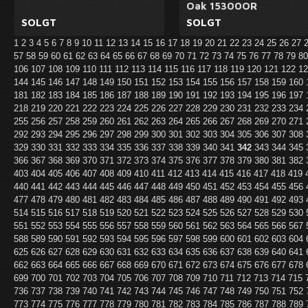
Oak 15300OR
SOLGT
SOLGT
1
2
3
4
5
6
7
8
9
10
11
12
13
14
15
16
17
18
19
20
21
22
23
24
25
26
27
57
58
59
60
61
62
63
64
65
66
67
68
69
70
71
72
73
74
75
76
77
78
79
8
106
107
108
109
110
111
112
113
114
115
116
117
118
119
120
121
122
1
144
145
146
147
148
149
150
151
152
153
154
155
156
157
158
159
160
181
182
183
184
185
186
187
188
189
190
191
192
193
194
195
196
197
218
219
220
221
222
223
224
225
226
227
228
229
230
231
232
233
234
255
256
257
258
259
260
261
262
263
264
265
266
267
268
269
270
271
292
293
294
295
296
297
298
299
300
301
302
303
304
305
306
307
308
329
330
331
332
333
334
335
336
337
338
339
340
341
342
343
344
345
366
367
368
369
370
371
372
373
374
375
376
377
378
379
380
381
382
403
404
405
406
407
408
409
410
411
412
413
414
415
416
417
418
419
440
441
442
443
444
445
446
447
448
449
450
451
452
453
454
455
456
477
478
479
480
481
482
483
484
485
486
487
488
489
490
491
492
493
514
515
516
517
518
519
520
521
522
523
524
525
526
527
528
529
530
551
552
553
554
555
556
557
558
559
560
561
562
563
564
565
566
567
588
589
590
591
592
593
594
595
596
597
598
599
600
601
602
603
604
625
626
627
628
629
630
631
632
633
634
635
636
637
638
639
640
641
662
663
664
665
666
667
668
669
670
671
672
673
674
675
676
677
678
699
700
701
702
703
704
705
706
707
708
709
710
711
712
713
714
715
736
737
738
739
740
741
742
743
744
745
746
747
748
749
750
751
752
773
774
775
776
777
778
779
780
781
782
783
784
785
786
787
788
789