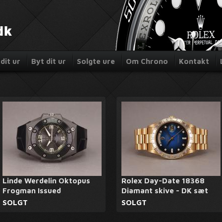
dit ur
Byt dit ur
Solgte ure
Om Chrono
Kontakt
Linde Werdelin Oktopus
Rolex Day-Date 18368
Frogman Issued
Diamant skive - DK sæt
SOLGT
SOLGT