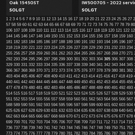
Oak 15450ST
IW500705 - 2022 servi
SOLGT
SOLGT
1
2
3
4
5
6
7
8
9
10
11
12
13
14
15
16
17
18
19
20
21
22
23
24
25
26
27
57
58
59
60
61
62
63
64
65
66
67
68
69
70
71
72
73
74
75
76
77
78
79
8
106
107
108
109
110
111
112
113
114
115
116
117
118
119
120
121
122
1
144
145
146
147
148
149
150
151
152
153
154
155
156
157
158
159
160
181
182
183
184
185
186
187
188
189
190
191
192
193
194
195
196
197
218
219
220
221
222
223
224
225
226
227
228
229
230
231
232
233
234
255
256
257
258
259
260
261
262
263
264
265
266
267
268
269
270
271
292
293
294
295
296
297
298
299
300
301
302
303
304
305
306
307
308
329
330
331
332
333
334
335
336
337
338
339
340
341
342
343
344
345
366
367
368
369
370
371
372
373
374
375
376
377
378
379
380
381
382
403
404
405
406
407
408
409
410
411
412
413
414
415
416
417
418
419
440
441
442
443
444
445
446
447
448
449
450
451
452
453
454
455
456
477
478
479
480
481
482
483
484
485
486
487
488
489
490
491
492
493
514
515
516
517
518
519
520
521
522
523
524
525
526
527
528
529
530
551
552
553
554
555
556
557
558
559
560
561
562
563
564
565
566
567
588
589
590
591
592
593
594
595
596
597
598
599
600
601
602
603
604
625
626
627
628
629
630
631
632
633
634
635
636
637
638
639
640
641
662
663
664
665
666
667
668
669
670
671
672
673
674
675
676
677
678
699
700
701
702
703
704
705
706
707
708
709
710
711
712
713
714
715
736
737
738
739
740
741
742
743
744
745
746
747
748
749
750
751
752
773
774
775
776
777
778
779
780
781
782
783
784
785
786
787
788
789