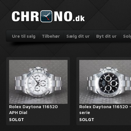
Ure til salg
Tilbehør
Sælg dit ur
Byt dit ur
Sol
Rolex Daytona 116520
Rolex Daytona 116520 -
APH Dial
serie
SOLGT
SOLGT