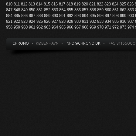
810
811
812
813
814
815
816
817
818
819
820
821
822
823
824
825
826
847
848
849
850
851
852
853
854
855
856
857
858
859
860
861
862
863
884
885
886
887
888
889
890
891
892
893
894
895
896
897
898
899
900
921
922
923
924
925
926
927
928
929
930
931
932
933
934
935
936
937
958
959
960
961
962
963
964
965
966
967
968
969
970
971
972
973
974
CHRONO
•
KØBENHAVN
•
INFO@CHRONO.DK
•
+45 31165000