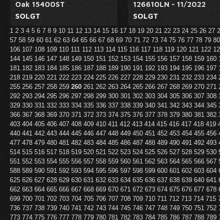
Oak 15400ST
126610LN - 11/2022
SOLGT
SOLGT
1
2
3
4
5
6
7
8
9
10
11
12
13
14
15
16
17
18
19
20
21
22
23
24
25
26
27
57
58
59
60
61
62
63
64
65
66
67
68
69
70
71
72
73
74
75
76
77
78
79
8
106
107
108
109
110
111
112
113
114
115
116
117
118
119
120
121
122
1
144
145
146
147
148
149
150
151
152
153
154
155
156
157
158
159
160
181
182
183
184
185
186
187
188
189
190
191
192
193
194
195
196
197
218
219
220
221
222
223
224
225
226
227
228
229
230
231
232
233
234
255
256
257
258
259
260
261
262
263
264
265
266
267
268
269
270
271
292
293
294
295
296
297
298
299
300
301
302
303
304
305
306
307
308
329
330
331
332
333
334
335
336
337
338
339
340
341
342
343
344
345
366
367
368
369
370
371
372
373
374
375
376
377
378
379
380
381
382
403
404
405
406
407
408
409
410
411
412
413
414
415
416
417
418
419
440
441
442
443
444
445
446
447
448
449
450
451
452
453
454
455
456
477
478
479
480
481
482
483
484
485
486
487
488
489
490
491
492
493
514
515
516
517
518
519
520
521
522
523
524
525
526
527
528
529
530
551
552
553
554
555
556
557
558
559
560
561
562
563
564
565
566
567
588
589
590
591
592
593
594
595
596
597
598
599
600
601
602
603
604
625
626
627
628
629
630
631
632
633
634
635
636
637
638
639
640
641
662
663
664
665
666
667
668
669
670
671
672
673
674
675
676
677
678
699
700
701
702
703
704
705
706
707
708
709
710
711
712
713
714
715
736
737
738
739
740
741
742
743
744
745
746
747
748
749
750
751
752
773
774
775
776
777
778
779
780
781
782
783
784
785
786
787
788
789