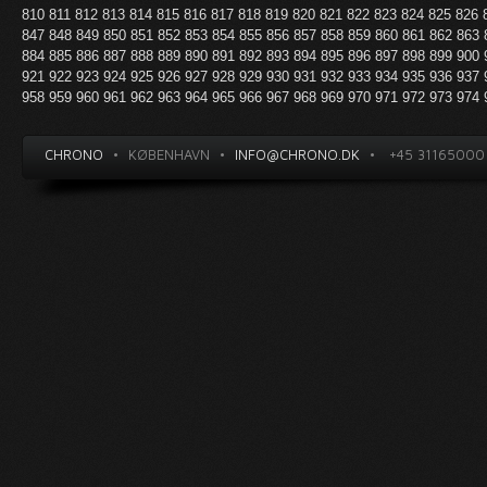
810
811
812
813
814
815
816
817
818
819
820
821
822
823
824
825
826
847
848
849
850
851
852
853
854
855
856
857
858
859
860
861
862
863
884
885
886
887
888
889
890
891
892
893
894
895
896
897
898
899
900
921
922
923
924
925
926
927
928
929
930
931
932
933
934
935
936
937
958
959
960
961
962
963
964
965
966
967
968
969
970
971
972
973
974
CHRONO
•
KØBENHAVN
•
INFO@CHRONO.DK
•
+45 31165000