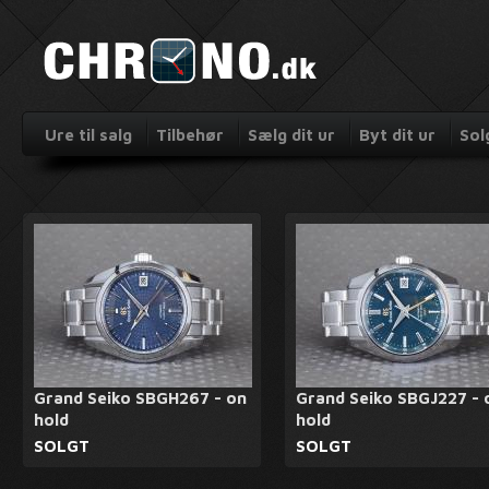
Ure til salg
Tilbehør
Sælg dit ur
Byt dit ur
Sol
Grand Seiko SBGH267 - on
Grand Seiko SBGJ227 - 
hold
hold
SOLGT
SOLGT