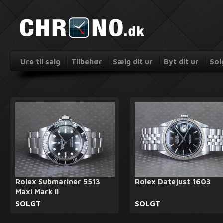
Ure til salg
Tilbehør
Sælg dit ur
Byt dit ur
Sol
Rolex Submariner 5513
Rolex Datejust 1603
Maxi Mark II
SOLGT
SOLGT