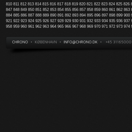
810
811
812
813
814
815
816
817
818
819
820
821
822
823
824
825
826
847
848
849
850
851
852
853
854
855
856
857
858
859
860
861
862
863
884
885
886
887
888
889
890
891
892
893
894
895
896
897
898
899
900
921
922
923
924
925
926
927
928
929
930
931
932
933
934
935
936
937
958
959
960
961
962
963
964
965
966
967
968
969
970
971
972
973
974
CHRONO
•
KØBENHAVN
•
INFO@CHRONO.DK
•
+45 31165000