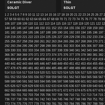
Ceramic Diver
Thin
SOLGT
SOLGT
1
2
3
4
5
6
7
8
9
10
11
12
13
14
15
16
17
18
19
20
21
22
23
24
25
26
27
57
58
59
60
61
62
63
64
65
66
67
68
69
70
71
72
73
74
75
76
77
78
79
8
106
107
108
109
110
111
112
113
114
115
116
117
118
119
120
121
122
1
144
145
146
147
148
149
150
151
152
153
154
155
156
157
158
159
160
181
182
183
184
185
186
187
188
189
190
191
192
193
194
195
196
197
218
219
220
221
222
223
224
225
226
227
228
229
230
231
232
233
234
255
256
257
258
259
260
261
262
263
264
265
266
267
268
269
270
271
292
293
294
295
296
297
298
299
300
301
302
303
304
305
306
307
308
329
330
331
332
333
334
335
336
337
338
339
340
341
342
343
344
345
366
367
368
369
370
371
372
373
374
375
376
377
378
379
380
381
382
403
404
405
406
407
408
409
410
411
412
413
414
415
416
417
418
419
440
441
442
443
444
445
446
447
448
449
450
451
452
453
454
455
456
477
478
479
480
481
482
483
484
485
486
487
488
489
490
491
492
493
514
515
516
517
518
519
520
521
522
523
524
525
526
527
528
529
530
551
552
553
554
555
556
557
558
559
560
561
562
563
564
565
566
567
588
589
590
591
592
593
594
595
596
597
598
599
600
601
602
603
604
625
626
627
628
629
630
631
632
633
634
635
636
637
638
639
640
641
662
663
664
665
666
667
668
669
670
671
672
673
674
675
676
677
678
699
700
701
702
703
704
705
706
707
708
709
710
711
712
713
714
715
736
737
738
739
740
741
742
743
744
745
746
747
748
749
750
751
752
773
774
775
776
777
778
779
780
781
782
783
784
785
786
787
788
789