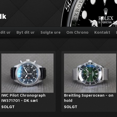
dit ur
Byt dit ur
Solgte ure
Om Chrono
Kontakt
IWC Pilot Chronograph
Breitling Superocean - on
IW371701 - DK sæt
hold
SOLGT
SOLGT