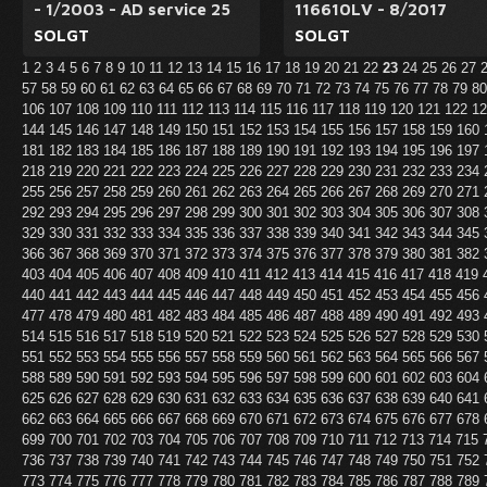
- 1/2003 - AD service 25
116610LV - 8/2017
SOLGT
SOLGT
1
2
3
4
5
6
7
8
9
10
11
12
13
14
15
16
17
18
19
20
21
22
23
24
25
26
27
57
58
59
60
61
62
63
64
65
66
67
68
69
70
71
72
73
74
75
76
77
78
79
8
106
107
108
109
110
111
112
113
114
115
116
117
118
119
120
121
122
1
144
145
146
147
148
149
150
151
152
153
154
155
156
157
158
159
160
181
182
183
184
185
186
187
188
189
190
191
192
193
194
195
196
197
218
219
220
221
222
223
224
225
226
227
228
229
230
231
232
233
234
255
256
257
258
259
260
261
262
263
264
265
266
267
268
269
270
271
292
293
294
295
296
297
298
299
300
301
302
303
304
305
306
307
308
329
330
331
332
333
334
335
336
337
338
339
340
341
342
343
344
345
366
367
368
369
370
371
372
373
374
375
376
377
378
379
380
381
382
403
404
405
406
407
408
409
410
411
412
413
414
415
416
417
418
419
440
441
442
443
444
445
446
447
448
449
450
451
452
453
454
455
456
477
478
479
480
481
482
483
484
485
486
487
488
489
490
491
492
493
514
515
516
517
518
519
520
521
522
523
524
525
526
527
528
529
530
551
552
553
554
555
556
557
558
559
560
561
562
563
564
565
566
567
588
589
590
591
592
593
594
595
596
597
598
599
600
601
602
603
604
625
626
627
628
629
630
631
632
633
634
635
636
637
638
639
640
641
662
663
664
665
666
667
668
669
670
671
672
673
674
675
676
677
678
699
700
701
702
703
704
705
706
707
708
709
710
711
712
713
714
715
736
737
738
739
740
741
742
743
744
745
746
747
748
749
750
751
752
773
774
775
776
777
778
779
780
781
782
783
784
785
786
787
788
789