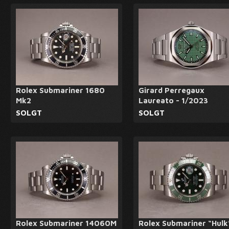
Rolex Submariner 1680
Girard Perregaux
Mk2
Laureato - 1/2023
SOLGT
SOLGT
Rolex Submariner 14060M
Rolex Submariner “Hulk