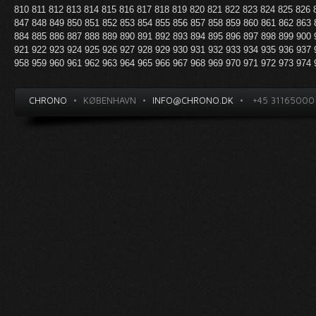
810
811
812
813
814
815
816
817
818
819
820
821
822
823
824
825
826
847
848
849
850
851
852
853
854
855
856
857
858
859
860
861
862
863
884
885
886
887
888
889
890
891
892
893
894
895
896
897
898
899
900
921
922
923
924
925
926
927
928
929
930
931
932
933
934
935
936
937
958
959
960
961
962
963
964
965
966
967
968
969
970
971
972
973
974
CHRONO
•
KØBENHAVN
•
INFO@CHRONO.DK
•
+45 31165000