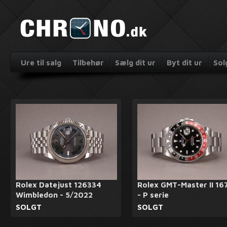
Ure til salg
Tilbehør
Sælg dit ur
Byt dit ur
Sol
Rolex Datejust 126334
Rolex GMT-Master II 16
Wimbledon - 5/2022
- P serie
SOLGT
SOLGT