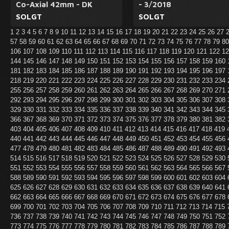
Co-Axial 42mm - DK
- 3/2018
SOLGT
SOLGT
1
2
3
4
5
6
7
8
9
10
11
12
13
14
15
16
17
18
19
20
21
22
23
24
25
26
27
57
58
59
60
61
62
63
64
65
66
67
68
69
70
71
72
73
74
75
76
77
78
79
8
106
107
108
109
110
111
112
113
114
115
116
117
118
119
120
121
122
1
144
145
146
147
148
149
150
151
152
153
154
155
156
157
158
159
160
181
182
183
184
185
186
187
188
189
190
191
192
193
194
195
196
197
218
219
220
221
222
223
224
225
226
227
228
229
230
231
232
233
234
255
256
257
258
259
260
261
262
263
264
265
266
267
268
269
270
271
292
293
294
295
296
297
298
299
300
301
302
303
304
305
306
307
308
329
330
331
332
333
334
335
336
337
338
339
340
341
342
343
344
345
366
367
368
369
370
371
372
373
374
375
376
377
378
379
380
381
382
403
404
405
406
407
408
409
410
411
412
413
414
415
416
417
418
419
440
441
442
443
444
445
446
447
448
449
450
451
452
453
454
455
456
477
478
479
480
481
482
483
484
485
486
487
488
489
490
491
492
493
514
515
516
517
518
519
520
521
522
523
524
525
526
527
528
529
530
551
552
553
554
555
556
557
558
559
560
561
562
563
564
565
566
567
588
589
590
591
592
593
594
595
596
597
598
599
600
601
602
603
604
625
626
627
628
629
630
631
632
633
634
635
636
637
638
639
640
641
662
663
664
665
666
667
668
669
670
671
672
673
674
675
676
677
678
699
700
701
702
703
704
705
706
707
708
709
710
711
712
713
714
715
736
737
738
739
740
741
742
743
744
745
746
747
748
749
750
751
752
773
774
775
776
777
778
779
780
781
782
783
784
785
786
787
788
789