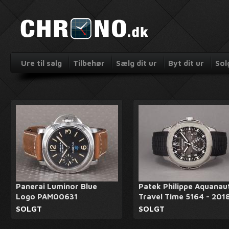
Ure til salg
Tilbehør
Sælg dit ur
Byt dit ur
Sol
Panerai Luminor Blue
Patek Philippe Aquanau
Logo PAM00631
Travel Time 5164 - 201
SOLGT
SOLGT