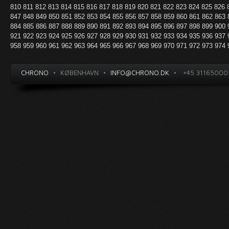
810
811
812
813
814
815
816
817
818
819
820
821
822
823
824
825
826
847
848
849
850
851
852
853
854
855
856
857
858
859
860
861
862
863
884
885
886
887
888
889
890
891
892
893
894
895
896
897
898
899
900
921
922
923
924
925
926
927
928
929
930
931
932
933
934
935
936
937
958
959
960
961
962
963
964
965
966
967
968
969
970
971
972
973
974
CHRONO
•
KØBENHAVN
•
INFO@CHRONO.DK
•
+45 31165000