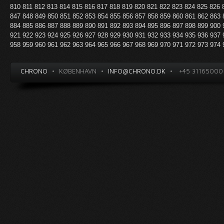
810
811
812
813
814
815
816
817
818
819
820
821
822
823
824
825
826
847
848
849
850
851
852
853
854
855
856
857
858
859
860
861
862
863
884
885
886
887
888
889
890
891
892
893
894
895
896
897
898
899
900
921
922
923
924
925
926
927
928
929
930
931
932
933
934
935
936
937
958
959
960
961
962
963
964
965
966
967
968
969
970
971
972
973
974
CHRONO
•
KØBENHAVN
•
INFO@CHRONO.DK
•
+45 31165000