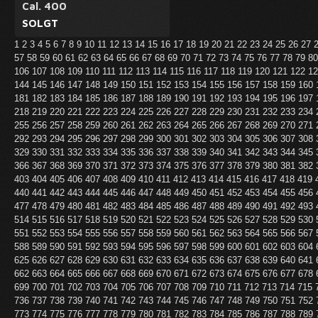
Cal. 400
SOLGT
1
2
3
4
5
6
7
8
9
10
11
12
13
14
15
16
17
18
19
20
21
22
23
24
25
26
27
57
58
59
60
61
62
63
64
65
66
67
68
69
70
71
72
73
74
75
76
77
78
79
8
106
107
108
109
110
111
112
113
114
115
116
117
118
119
120
121
122
1
144
145
146
147
148
149
150
151
152
153
154
155
156
157
158
159
160
181
182
183
184
185
186
187
188
189
190
191
192
193
194
195
196
197
218
219
220
221
222
223
224
225
226
227
228
229
230
231
232
233
234
255
256
257
258
259
260
261
262
263
264
265
266
267
268
269
270
271
292
293
294
295
296
297
298
299
300
301
302
303
304
305
306
307
308
329
330
331
332
333
334
335
336
337
338
339
340
341
342
343
344
345
366
367
368
369
370
371
372
373
374
375
376
377
378
379
380
381
382
403
404
405
406
407
408
409
410
411
412
413
414
415
416
417
418
419
440
441
442
443
444
445
446
447
448
449
450
451
452
453
454
455
456
477
478
479
480
481
482
483
484
485
486
487
488
489
490
491
492
493
514
515
516
517
518
519
520
521
522
523
524
525
526
527
528
529
530
551
552
553
554
555
556
557
558
559
560
561
562
563
564
565
566
567
588
589
590
591
592
593
594
595
596
597
598
599
600
601
602
603
604
625
626
627
628
629
630
631
632
633
634
635
636
637
638
639
640
641
662
663
664
665
666
667
668
669
670
671
672
673
674
675
676
677
678
699
700
701
702
703
704
705
706
707
708
709
710
711
712
713
714
715
736
737
738
739
740
741
742
743
744
745
746
747
748
749
750
751
752
773
774
775
776
777
778
779
780
781
782
783
784
785
786
787
788
789