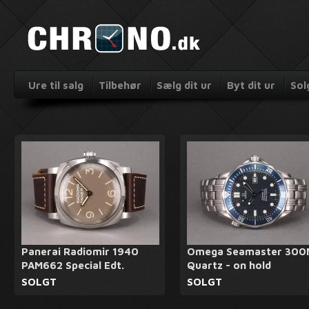
Ure til salg
Tilbehør
Sælg dit ur
Byt dit ur
Sol
Panerai Radiomir 1940
Omega Seamaster 300
PAM662 Special Edt.
Quartz - on hold
SOLGT
SOLGT