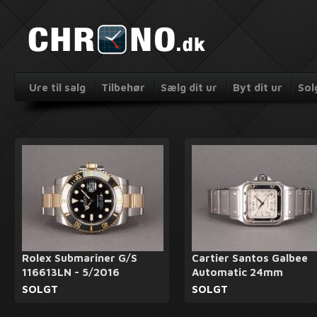
Ure til salg
Tilbehør
Sælg dit ur
Byt dit ur
Sol
Rolex Submariner G/S
Cartier Santos Galbee
116613LN - 5/2016
Automatic 24mm
SOLGT
SOLGT