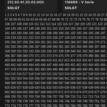
212.30.41.20.03.003
116689 - V Serie
SOLGT
SOLGT
1
2
3
4
5
6
7
8
9
10
11
12
13
14
15
16
17
18
19
20
21
22
23
24
25
26
27
57
58
59
60
61
62
63
64
65
66
67
68
69
70
71
72
73
74
75
76
77
78
79
8
106
107
108
109
110
111
112
113
114
115
116
117
118
119
120
121
122
1
144
145
146
147
148
149
150
151
152
153
154
155
156
157
158
159
160
181
182
183
184
185
186
187
188
189
190
191
192
193
194
195
196
197
218
219
220
221
222
223
224
225
226
227
228
229
230
231
232
233
234
255
256
257
258
259
260
261
262
263
264
265
266
267
268
269
270
271
292
293
294
295
296
297
298
299
300
301
302
303
304
305
306
307
308
329
330
331
332
333
334
335
336
337
338
339
340
341
342
343
344
345
366
367
368
369
370
371
372
373
374
375
376
377
378
379
380
381
382
403
404
405
406
407
408
409
410
411
412
413
414
415
416
417
418
419
440
441
442
443
444
445
446
447
448
449
450
451
452
453
454
455
456
477
478
479
480
481
482
483
484
485
486
487
488
489
490
491
492
493
514
515
516
517
518
519
520
521
522
523
524
525
526
527
528
529
530
551
552
553
554
555
556
557
558
559
560
561
562
563
564
565
566
567
588
589
590
591
592
593
594
595
596
597
598
599
600
601
602
603
604
625
626
627
628
629
630
631
632
633
634
635
636
637
638
639
640
641
662
663
664
665
666
667
668
669
670
671
672
673
674
675
676
677
678
699
700
701
702
703
704
705
706
707
708
709
710
711
712
713
714
715
736
737
738
739
740
741
742
743
744
745
746
747
748
749
750
751
752
773
774
775
776
777
778
779
780
781
782
783
784
785
786
787
788
789