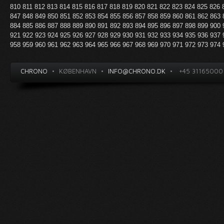
810
811
812
813
814
815
816
817
818
819
820
821
822
823
824
825
826
847
848
849
850
851
852
853
854
855
856
857
858
859
860
861
862
863
884
885
886
887
888
889
890
891
892
893
894
895
896
897
898
899
900
921
922
923
924
925
926
927
928
929
930
931
932
933
934
935
936
937
958
959
960
961
962
963
964
965
966
967
968
969
970
971
972
973
974
CHRONO
•
KØBENHAVN
•
INFO@CHRONO.DK
•
+45 31165000