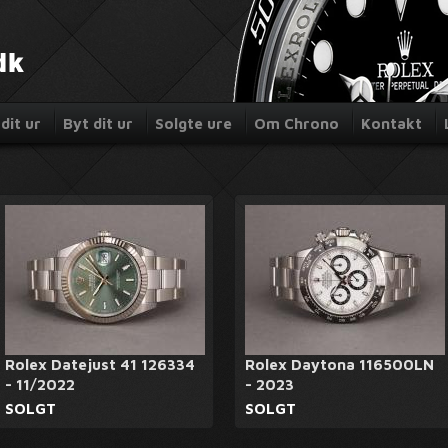
dit ur
Byt dit ur
Solgte ure
Om Chrono
Kontakt
Rolex Datejust 41 126334
Rolex Daytona 116500LN
- 11/2022
- 2023
SOLGT
SOLGT