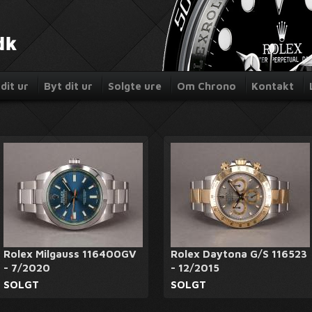
dit ur
Byt dit ur
Solgte ure
Om Chrono
Kontakt
Rolex Milgauss 116400GV
Rolex Daytona G/S 116523
- 7/2020
- 12/2015
SOLGT
SOLGT