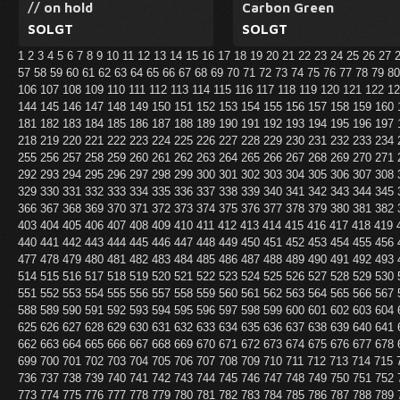
// on hold
Carbon Green
SOLGT
SOLGT
1
2
3
4
5
6
7
8
9
10
11
12
13
14
15
16
17
18
19
20
21
22
23
24
25
26
27
57
58
59
60
61
62
63
64
65
66
67
68
69
70
71
72
73
74
75
76
77
78
79
8
106
107
108
109
110
111
112
113
114
115
116
117
118
119
120
121
122
1
144
145
146
147
148
149
150
151
152
153
154
155
156
157
158
159
160
181
182
183
184
185
186
187
188
189
190
191
192
193
194
195
196
197
218
219
220
221
222
223
224
225
226
227
228
229
230
231
232
233
234
255
256
257
258
259
260
261
262
263
264
265
266
267
268
269
270
271
292
293
294
295
296
297
298
299
300
301
302
303
304
305
306
307
308
329
330
331
332
333
334
335
336
337
338
339
340
341
342
343
344
345
366
367
368
369
370
371
372
373
374
375
376
377
378
379
380
381
382
403
404
405
406
407
408
409
410
411
412
413
414
415
416
417
418
419
440
441
442
443
444
445
446
447
448
449
450
451
452
453
454
455
456
477
478
479
480
481
482
483
484
485
486
487
488
489
490
491
492
493
514
515
516
517
518
519
520
521
522
523
524
525
526
527
528
529
530
551
552
553
554
555
556
557
558
559
560
561
562
563
564
565
566
567
588
589
590
591
592
593
594
595
596
597
598
599
600
601
602
603
604
625
626
627
628
629
630
631
632
633
634
635
636
637
638
639
640
641
662
663
664
665
666
667
668
669
670
671
672
673
674
675
676
677
678
699
700
701
702
703
704
705
706
707
708
709
710
711
712
713
714
715
736
737
738
739
740
741
742
743
744
745
746
747
748
749
750
751
752
773
774
775
776
777
778
779
780
781
782
783
784
785
786
787
788
789