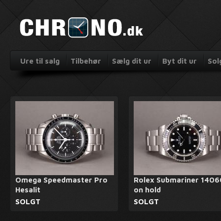
Ure til salg
Tilbehør
Sælg dit ur
Byt dit ur
Sol
Omega Speedmaster Pro
Rolex Submariner 1406
Hesalit
on hold
SOLGT
SOLGT