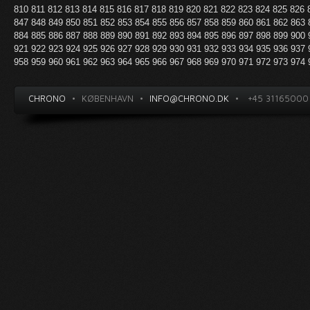
810
811
812
813
814
815
816
817
818
819
820
821
822
823
824
825
826
847
848
849
850
851
852
853
854
855
856
857
858
859
860
861
862
863
884
885
886
887
888
889
890
891
892
893
894
895
896
897
898
899
900
921
922
923
924
925
926
927
928
929
930
931
932
933
934
935
936
937
958
959
960
961
962
963
964
965
966
967
968
969
970
971
972
973
974
CHRONO
•
KØBENHAVN
•
INFO@CHRONO.DK
•
+45 31165000