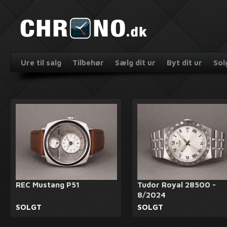
Ure til salg
Tilbehør
Sælg dit ur
Byt dit ur
Sol
REC Mustang P51
Tudor Royal 28500 -
8/2024
SOLGT
SOLGT