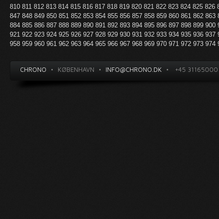
810
811
812
813
814
815
816
817
818
819
820
821
822
823
824
825
826
847
848
849
850
851
852
853
854
855
856
857
858
859
860
861
862
863
884
885
886
887
888
889
890
891
892
893
894
895
896
897
898
899
900
921
922
923
924
925
926
927
928
929
930
931
932
933
934
935
936
937
958
959
960
961
962
963
964
965
966
967
968
969
970
971
972
973
974
CHRONO
•
KØBENHAVN
•
INFO@CHRONO.DK
•
+45 31165000