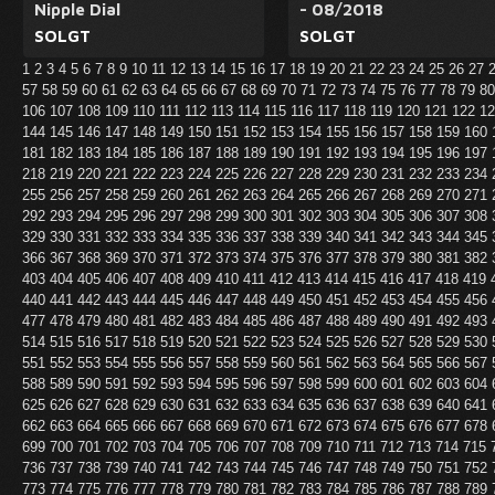
Nipple Dial
- 08/2018
SOLGT
SOLGT
1
2
3
4
5
6
7
8
9
10
11
12
13
14
15
16
17
18
19
20
21
22
23
24
25
26
27
57
58
59
60
61
62
63
64
65
66
67
68
69
70
71
72
73
74
75
76
77
78
79
8
106
107
108
109
110
111
112
113
114
115
116
117
118
119
120
121
122
1
144
145
146
147
148
149
150
151
152
153
154
155
156
157
158
159
160
181
182
183
184
185
186
187
188
189
190
191
192
193
194
195
196
197
218
219
220
221
222
223
224
225
226
227
228
229
230
231
232
233
234
255
256
257
258
259
260
261
262
263
264
265
266
267
268
269
270
271
292
293
294
295
296
297
298
299
300
301
302
303
304
305
306
307
308
329
330
331
332
333
334
335
336
337
338
339
340
341
342
343
344
345
366
367
368
369
370
371
372
373
374
375
376
377
378
379
380
381
382
403
404
405
406
407
408
409
410
411
412
413
414
415
416
417
418
419
440
441
442
443
444
445
446
447
448
449
450
451
452
453
454
455
456
477
478
479
480
481
482
483
484
485
486
487
488
489
490
491
492
493
514
515
516
517
518
519
520
521
522
523
524
525
526
527
528
529
530
551
552
553
554
555
556
557
558
559
560
561
562
563
564
565
566
567
588
589
590
591
592
593
594
595
596
597
598
599
600
601
602
603
604
625
626
627
628
629
630
631
632
633
634
635
636
637
638
639
640
641
662
663
664
665
666
667
668
669
670
671
672
673
674
675
676
677
678
699
700
701
702
703
704
705
706
707
708
709
710
711
712
713
714
715
736
737
738
739
740
741
742
743
744
745
746
747
748
749
750
751
752
773
774
775
776
777
778
779
780
781
782
783
784
785
786
787
788
789