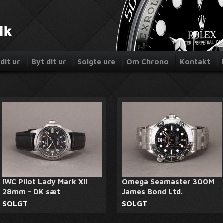
dit ur
Byt dit ur
Solgte ure
Om Chrono
Kontakt
IWC Pilot Lady Mark XII
Omega Seamaster 300M
28mm - DK sæt
James Bond Ltd.
SOLGT
SOLGT