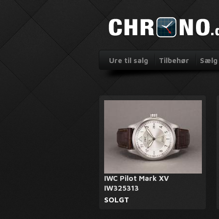
Ure til salg
Tilbehør
Sælg 
IWC Pilot Mark XV
IW325313
SOLGT