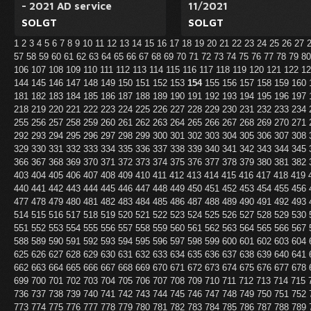
- 2021 AD service
11/2021
SOLGT
SOLGT
1
2
3
4
5
6
7
8
9
10
11
12
13
14
15
16
17
18
19
20
21
22
23
24
25
26
27
57
58
59
60
61
62
63
64
65
66
67
68
69
70
71
72
73
74
75
76
77
78
79
8
106
107
108
109
110
111
112
113
114
115
116
117
118
119
120
121
122
1
144
145
146
147
148
149
150
151
152
153
154
155
156
157
158
159
160
181
182
183
184
185
186
187
188
189
190
191
192
193
194
195
196
197
218
219
220
221
222
223
224
225
226
227
228
229
230
231
232
233
234
255
256
257
258
259
260
261
262
263
264
265
266
267
268
269
270
271
292
293
294
295
296
297
298
299
300
301
302
303
304
305
306
307
308
329
330
331
332
333
334
335
336
337
338
339
340
341
342
343
344
345
366
367
368
369
370
371
372
373
374
375
376
377
378
379
380
381
382
403
404
405
406
407
408
409
410
411
412
413
414
415
416
417
418
419
440
441
442
443
444
445
446
447
448
449
450
451
452
453
454
455
456
477
478
479
480
481
482
483
484
485
486
487
488
489
490
491
492
493
514
515
516
517
518
519
520
521
522
523
524
525
526
527
528
529
530
551
552
553
554
555
556
557
558
559
560
561
562
563
564
565
566
567
588
589
590
591
592
593
594
595
596
597
598
599
600
601
602
603
604
625
626
627
628
629
630
631
632
633
634
635
636
637
638
639
640
641
662
663
664
665
666
667
668
669
670
671
672
673
674
675
676
677
678
699
700
701
702
703
704
705
706
707
708
709
710
711
712
713
714
715
736
737
738
739
740
741
742
743
744
745
746
747
748
749
750
751
752
773
774
775
776
777
778
779
780
781
782
783
784
785
786
787
788
789