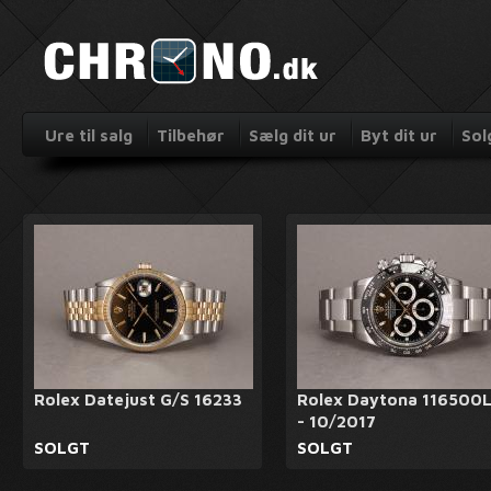
Ure til salg
Tilbehør
Sælg dit ur
Byt dit ur
Sol
Rolex Datejust G/S 16233
Rolex Daytona 116500
- 10/2017
SOLGT
SOLGT