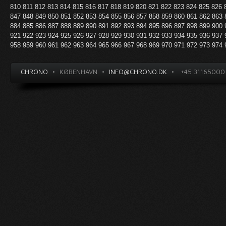
810
811
812
813
814
815
816
817
818
819
820
821
822
823
824
825
826
847
848
849
850
851
852
853
854
855
856
857
858
859
860
861
862
863
884
885
886
887
888
889
890
891
892
893
894
895
896
897
898
899
900
921
922
923
924
925
926
927
928
929
930
931
932
933
934
935
936
937
958
959
960
961
962
963
964
965
966
967
968
969
970
971
972
973
974
CHRONO
•
KØBENHAVN
•
INFO@CHRONO.DK
•
+45 31165000