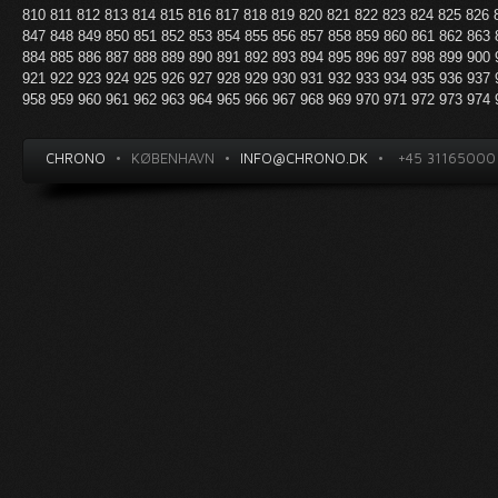
810
811
812
813
814
815
816
817
818
819
820
821
822
823
824
825
826
847
848
849
850
851
852
853
854
855
856
857
858
859
860
861
862
863
884
885
886
887
888
889
890
891
892
893
894
895
896
897
898
899
900
921
922
923
924
925
926
927
928
929
930
931
932
933
934
935
936
937
958
959
960
961
962
963
964
965
966
967
968
969
970
971
972
973
974
CHRONO
•
KØBENHAVN
•
INFO@CHRONO.DK
•
+45 31165000