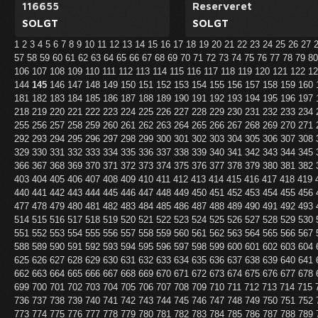
116655
Reserveret
SOLGT
SOLGT
1
2
3
4
5
6
7
8
9
10
11
12
13
14
15
16
17
18
19
20
21
22
23
24
25
26
27
57
58
59
60
61
62
63
64
65
66
67
68
69
70
71
72
73
74
75
76
77
78
79
8
106
107
108
109
110
111
112
113
114
115
116
117
118
119
120
121
122
1
144
145
146
147
148
149
150
151
152
153
154
155
156
157
158
159
160
181
182
183
184
185
186
187
188
189
190
191
192
193
194
195
196
197
218
219
220
221
222
223
224
225
226
227
228
229
230
231
232
233
234
255
256
257
258
259
260
261
262
263
264
265
266
267
268
269
270
271
292
293
294
295
296
297
298
299
300
301
302
303
304
305
306
307
308
329
330
331
332
333
334
335
336
337
338
339
340
341
342
343
344
345
366
367
368
369
370
371
372
373
374
375
376
377
378
379
380
381
382
403
404
405
406
407
408
409
410
411
412
413
414
415
416
417
418
419
440
441
442
443
444
445
446
447
448
449
450
451
452
453
454
455
456
477
478
479
480
481
482
483
484
485
486
487
488
489
490
491
492
493
514
515
516
517
518
519
520
521
522
523
524
525
526
527
528
529
530
551
552
553
554
555
556
557
558
559
560
561
562
563
564
565
566
567
588
589
590
591
592
593
594
595
596
597
598
599
600
601
602
603
604
625
626
627
628
629
630
631
632
633
634
635
636
637
638
639
640
641
662
663
664
665
666
667
668
669
670
671
672
673
674
675
676
677
678
699
700
701
702
703
704
705
706
707
708
709
710
711
712
713
714
715
736
737
738
739
740
741
742
743
744
745
746
747
748
749
750
751
752
773
774
775
776
777
778
779
780
781
782
783
784
785
786
787
788
789