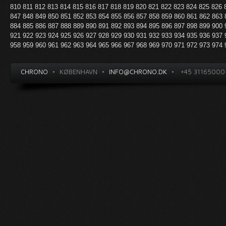
810
811
812
813
814
815
816
817
818
819
820
821
822
823
824
825
826
847
848
849
850
851
852
853
854
855
856
857
858
859
860
861
862
863
884
885
886
887
888
889
890
891
892
893
894
895
896
897
898
899
900
921
922
923
924
925
926
927
928
929
930
931
932
933
934
935
936
937
958
959
960
961
962
963
964
965
966
967
968
969
970
971
972
973
974
CHRONO
•
KØBENHAVN
•
INFO@CHRONO.DK
•
+45 31165000