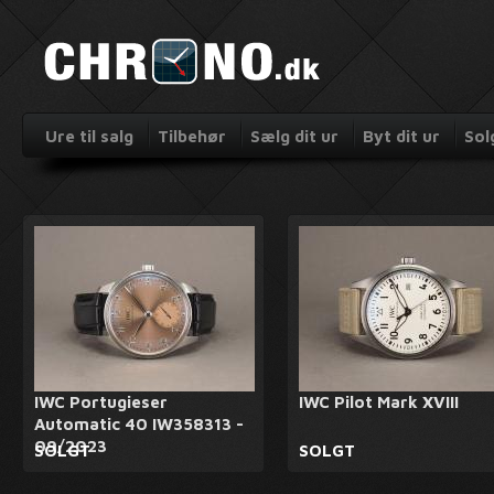
Ure til salg
Tilbehør
Sælg dit ur
Byt dit ur
Sol
IWC Portugieser
IWC Pilot Mark XVIII
Automatic 40 IW358313 -
09/2023
SOLGT
SOLGT