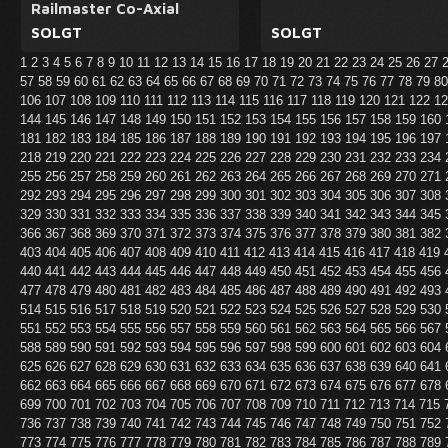
Railmaster Co-Axial
SOLGT
SOLGT
1
2
3
4
5
6
7
8
9
10
11
12
13
14
15
16
17
18
19
20
21
22
23
24
25
26
27
57
58
59
60
61
62
63
64
65
66
67
68
69
70
71
72
73
74
75
76
77
78
79
8
106
107
108
109
110
111
112
113
114
115
116
117
118
119
120
121
122
1
144
145
146
147
148
149
150
151
152
153
154
155
156
157
158
159
160
181
182
183
184
185
186
187
188
189
190
191
192
193
194
195
196
197
218
219
220
221
222
223
224
225
226
227
228
229
230
231
232
233
234
255
256
257
258
259
260
261
262
263
264
265
266
267
268
269
270
271
292
293
294
295
296
297
298
299
300
301
302
303
304
305
306
307
308
329
330
331
332
333
334
335
336
337
338
339
340
341
342
343
344
345
366
367
368
369
370
371
372
373
374
375
376
377
378
379
380
381
382
403
404
405
406
407
408
409
410
411
412
413
414
415
416
417
418
419
440
441
442
443
444
445
446
447
448
449
450
451
452
453
454
455
456
477
478
479
480
481
482
483
484
485
486
487
488
489
490
491
492
493
514
515
516
517
518
519
520
521
522
523
524
525
526
527
528
529
530
551
552
553
554
555
556
557
558
559
560
561
562
563
564
565
566
567
588
589
590
591
592
593
594
595
596
597
598
599
600
601
602
603
604
625
626
627
628
629
630
631
632
633
634
635
636
637
638
639
640
641
662
663
664
665
666
667
668
669
670
671
672
673
674
675
676
677
678
699
700
701
702
703
704
705
706
707
708
709
710
711
712
713
714
715
736
737
738
739
740
741
742
743
744
745
746
747
748
749
750
751
752
773
774
775
776
777
778
779
780
781
782
783
784
785
786
787
788
789