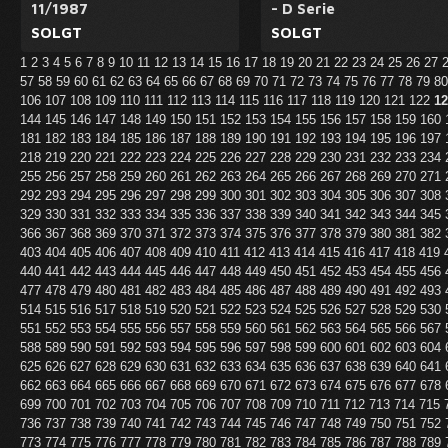
11/1987
- D Serie
SOLGT
SOLGT
1
2
3
4
5
6
7
8
9
10
11
12
13
14
15
16
17
18
19
20
21
22
23
24
25
26
27
57
58
59
60
61
62
63
64
65
66
67
68
69
70
71
72
73
74
75
76
77
78
79
8
106
107
108
109
110
111
112
113
114
115
116
117
118
119
120
121
122
12
144
145
146
147
148
149
150
151
152
153
154
155
156
157
158
159
160
181
182
183
184
185
186
187
188
189
190
191
192
193
194
195
196
197
218
219
220
221
222
223
224
225
226
227
228
229
230
231
232
233
234
255
256
257
258
259
260
261
262
263
264
265
266
267
268
269
270
271
292
293
294
295
296
297
298
299
300
301
302
303
304
305
306
307
308
329
330
331
332
333
334
335
336
337
338
339
340
341
342
343
344
345
366
367
368
369
370
371
372
373
374
375
376
377
378
379
380
381
382
403
404
405
406
407
408
409
410
411
412
413
414
415
416
417
418
419
440
441
442
443
444
445
446
447
448
449
450
451
452
453
454
455
456
477
478
479
480
481
482
483
484
485
486
487
488
489
490
491
492
493
514
515
516
517
518
519
520
521
522
523
524
525
526
527
528
529
530
551
552
553
554
555
556
557
558
559
560
561
562
563
564
565
566
567
588
589
590
591
592
593
594
595
596
597
598
599
600
601
602
603
604
625
626
627
628
629
630
631
632
633
634
635
636
637
638
639
640
641
662
663
664
665
666
667
668
669
670
671
672
673
674
675
676
677
678
699
700
701
702
703
704
705
706
707
708
709
710
711
712
713
714
715
736
737
738
739
740
741
742
743
744
745
746
747
748
749
750
751
752
773
774
775
776
777
778
779
780
781
782
783
784
785
786
787
788
789