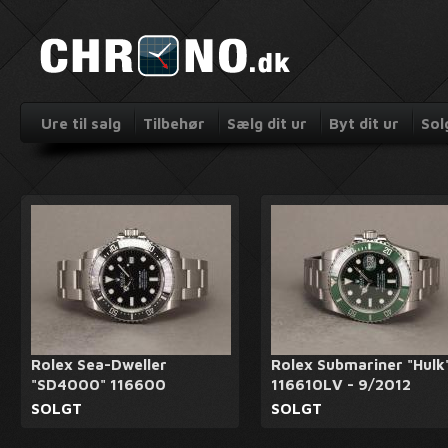
Ure til salg
Tilbehør
Sælg dit ur
Byt dit ur
Sol
Rolex Sea-Dweller
Rolex Submariner "Hulk
"SD4000" 116600
116610LV - 9/2012
SOLGT
SOLGT