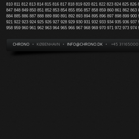
810
811
812
813
814
815
816
817
818
819
820
821
822
823
824
825
826
847
848
849
850
851
852
853
854
855
856
857
858
859
860
861
862
863
884
885
886
887
888
889
890
891
892
893
894
895
896
897
898
899
900
921
922
923
924
925
926
927
928
929
930
931
932
933
934
935
936
937
958
959
960
961
962
963
964
965
966
967
968
969
970
971
972
973
974
CHRONO
•
KØBENHAVN
•
INFO@CHRONO.DK
•
+45 31165000