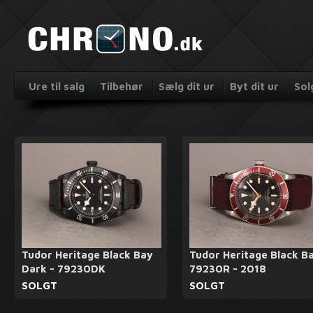
Ure til salg
Tilbehør
Sælg dit ur
Byt dit ur
Sol
Tudor Heritage Black Bay
Tudor Heritage Black B
Dark - 79230DK
79230R - 2018
SOLGT
SOLGT