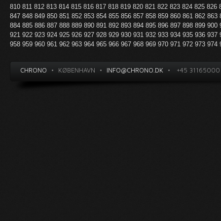
810
811
812
813
814
815
816
817
818
819
820
821
822
823
824
825
826
847
848
849
850
851
852
853
854
855
856
857
858
859
860
861
862
863
884
885
886
887
888
889
890
891
892
893
894
895
896
897
898
899
900
921
922
923
924
925
926
927
928
929
930
931
932
933
934
935
936
937
958
959
960
961
962
963
964
965
966
967
968
969
970
971
972
973
974
CHRONO
•
KØBENHAVN
•
INFO@CHRONO.DK
•
+45 31165000