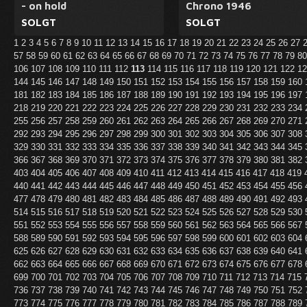
- on hold
Chrono 1946
SOLGT
SOLGT
1
2
3
4
5
6
7
8
9
10
11
12
13
14
15
16
17
18
19
20
21
22
23
24
25
26
27
57
58
59
60
61
62
63
64
65
66
67
68
69
70
71
72
73
74
75
76
77
78
79
8
106
107
108
109
110
111
112
113
114
115
116
117
118
119
120
121
122
1
144
145
146
147
148
149
150
151
152
153
154
155
156
157
158
159
160
181
182
183
184
185
186
187
188
189
190
191
192
193
194
195
196
197
218
219
220
221
222
223
224
225
226
227
228
229
230
231
232
233
234
255
256
257
258
259
260
261
262
263
264
265
266
267
268
269
270
271
292
293
294
295
296
297
298
299
300
301
302
303
304
305
306
307
308
329
330
331
332
333
334
335
336
337
338
339
340
341
342
343
344
345
366
367
368
369
370
371
372
373
374
375
376
377
378
379
380
381
382
403
404
405
406
407
408
409
410
411
412
413
414
415
416
417
418
419
440
441
442
443
444
445
446
447
448
449
450
451
452
453
454
455
456
477
478
479
480
481
482
483
484
485
486
487
488
489
490
491
492
493
514
515
516
517
518
519
520
521
522
523
524
525
526
527
528
529
530
551
552
553
554
555
556
557
558
559
560
561
562
563
564
565
566
567
588
589
590
591
592
593
594
595
596
597
598
599
600
601
602
603
604
625
626
627
628
629
630
631
632
633
634
635
636
637
638
639
640
641
662
663
664
665
666
667
668
669
670
671
672
673
674
675
676
677
678
699
700
701
702
703
704
705
706
707
708
709
710
711
712
713
714
715
736
737
738
739
740
741
742
743
744
745
746
747
748
749
750
751
752
773
774
775
776
777
778
779
780
781
782
783
784
785
786
787
788
789