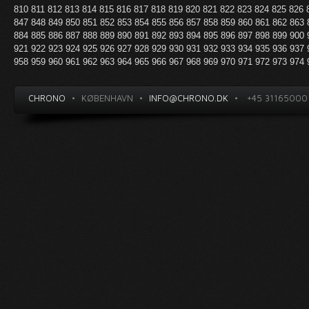
810
811
812
813
814
815
816
817
818
819
820
821
822
823
824
825
826
847
848
849
850
851
852
853
854
855
856
857
858
859
860
861
862
863
884
885
886
887
888
889
890
891
892
893
894
895
896
897
898
899
900
921
922
923
924
925
926
927
928
929
930
931
932
933
934
935
936
937
958
959
960
961
962
963
964
965
966
967
968
969
970
971
972
973
974
CHRONO
•
KØBENHAVN
•
INFO@CHRONO.DK
•
+45 31165000