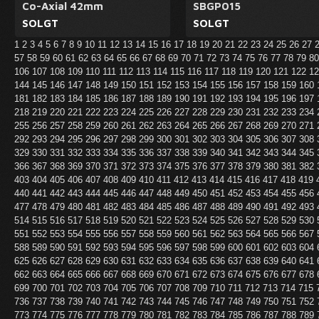
Co-Axial 42mm
SBGP015
SOLGT
SOLGT
1
2
3
4
5
6
7
8
9
10
11
12
13
14
15
16
17
18
19
20
21
22
23
24
25
26
27
57
58
59
60
61
62
63
64
65
66
67
68
69
70
71
72
73
74
75
76
77
78
79
8
106
107
108
109
110
111
112
113
114
115
116
117
118
119
120
121
122
1
144
145
146
147
148
149
150
151
152
153
154
155
156
157
158
159
160
181
182
183
184
185
186
187
188
189
190
191
192
193
194
195
196
197
218
219
220
221
222
223
224
225
226
227
228
229
230
231
232
233
234
255
256
257
258
259
260
261
262
263
264
265
266
267
268
269
270
271
292
293
294
295
296
297
298
299
300
301
302
303
304
305
306
307
308
329
330
331
332
333
334
335
336
337
338
339
340
341
342
343
344
345
366
367
368
369
370
371
372
373
374
375
376
377
378
379
380
381
382
403
404
405
406
407
408
409
410
411
412
413
414
415
416
417
418
419
440
441
442
443
444
445
446
447
448
449
450
451
452
453
454
455
456
477
478
479
480
481
482
483
484
485
486
487
488
489
490
491
492
493
514
515
516
517
518
519
520
521
522
523
524
525
526
527
528
529
530
551
552
553
554
555
556
557
558
559
560
561
562
563
564
565
566
567
588
589
590
591
592
593
594
595
596
597
598
599
600
601
602
603
604
625
626
627
628
629
630
631
632
633
634
635
636
637
638
639
640
641
662
663
664
665
666
667
668
669
670
671
672
673
674
675
676
677
678
699
700
701
702
703
704
705
706
707
708
709
710
711
712
713
714
715
736
737
738
739
740
741
742
743
744
745
746
747
748
749
750
751
752
773
774
775
776
777
778
779
780
781
782
783
784
785
786
787
788
789