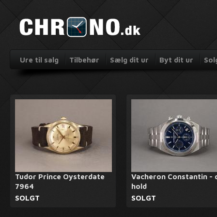
Ure til salg
Tilbehør
Sælg dit ur
Byt dit ur
Sol
Tudor Prince Oysterdate
Vacheron Constantin - 
7964
hold
SOLGT
SOLGT