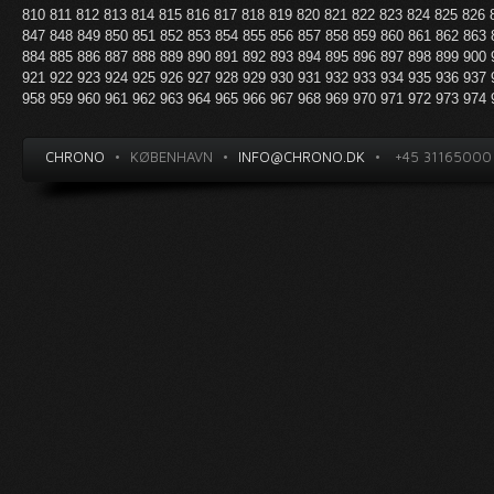
810
811
812
813
814
815
816
817
818
819
820
821
822
823
824
825
826
847
848
849
850
851
852
853
854
855
856
857
858
859
860
861
862
863
884
885
886
887
888
889
890
891
892
893
894
895
896
897
898
899
900
921
922
923
924
925
926
927
928
929
930
931
932
933
934
935
936
937
958
959
960
961
962
963
964
965
966
967
968
969
970
971
972
973
974
CHRONO
•
KØBENHAVN
•
INFO@CHRONO.DK
•
+45 31165000