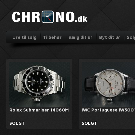
Ure til salg
Tilbehør
Sælg dit ur
Byt dit ur
Sol
Rolex Submariner 14060M
IWC Portuguese IW500
SOLGT
SOLGT