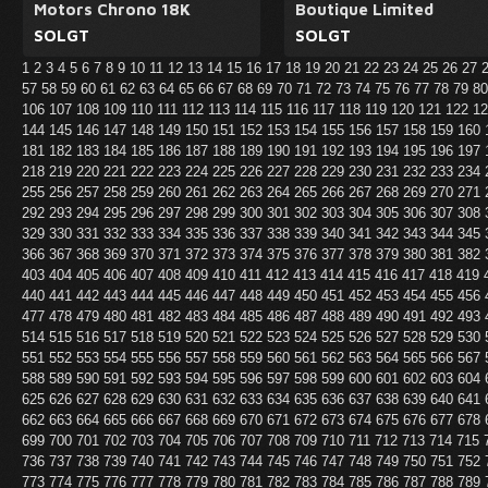
Motors Chrono 18K
Boutique Limited
SOLGT
SOLGT
1
2
3
4
5
6
7
8
9
10
11
12
13
14
15
16
17
18
19
20
21
22
23
24
25
26
27
57
58
59
60
61
62
63
64
65
66
67
68
69
70
71
72
73
74
75
76
77
78
79
8
106
107
108
109
110
111
112
113
114
115
116
117
118
119
120
121
122
1
144
145
146
147
148
149
150
151
152
153
154
155
156
157
158
159
160
181
182
183
184
185
186
187
188
189
190
191
192
193
194
195
196
197
218
219
220
221
222
223
224
225
226
227
228
229
230
231
232
233
234
255
256
257
258
259
260
261
262
263
264
265
266
267
268
269
270
271
292
293
294
295
296
297
298
299
300
301
302
303
304
305
306
307
308
329
330
331
332
333
334
335
336
337
338
339
340
341
342
343
344
345
366
367
368
369
370
371
372
373
374
375
376
377
378
379
380
381
382
403
404
405
406
407
408
409
410
411
412
413
414
415
416
417
418
419
440
441
442
443
444
445
446
447
448
449
450
451
452
453
454
455
456
477
478
479
480
481
482
483
484
485
486
487
488
489
490
491
492
493
514
515
516
517
518
519
520
521
522
523
524
525
526
527
528
529
530
551
552
553
554
555
556
557
558
559
560
561
562
563
564
565
566
567
588
589
590
591
592
593
594
595
596
597
598
599
600
601
602
603
604
625
626
627
628
629
630
631
632
633
634
635
636
637
638
639
640
641
662
663
664
665
666
667
668
669
670
671
672
673
674
675
676
677
678
699
700
701
702
703
704
705
706
707
708
709
710
711
712
713
714
715
736
737
738
739
740
741
742
743
744
745
746
747
748
749
750
751
752
773
774
775
776
777
778
779
780
781
782
783
784
785
786
787
788
789