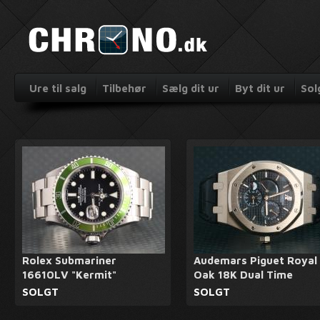
Ure til salg
Tilbehør
Sælg dit ur
Byt dit ur
Sol
Rolex Submariner
Audemars Piguet Royal
16610LV "Kermit"
Oak 18K Dual Time
SOLGT
SOLGT