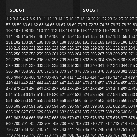
SOLGT
SOLGT
1
2
3
4
5
6
7
8
9
10
11
12
13
14
15
16
17
18
19
20
21
22
23
24
25
26
27
57
58
59
60
61
62
63
64
65
66
67
68
69
70
71
72
73
74
75
76
77
78
79
8
106
107
108
109
110
111
112
113
114
115
116
117
118
119
120
121
122
1
144
145
146
147
148
149
150
151
152
153
154
155
156
157
158
159
160
181
182
183
184
185
186
187
188
189
190
191
192
193
194
195
196
197
218
219
220
221
222
223
224
225
226
227
228
229
230
231
232
233
234
255
256
257
258
259
260
261
262
263
264
265
266
267
268
269
270
271
292
293
294
295
296
297
298
299
300
301
302
303
304
305
306
307
308
329
330
331
332
333
334
335
336
337
338
339
340
341
342
343
344
345
366
367
368
369
370
371
372
373
374
375
376
377
378
379
380
381
382
403
404
405
406
407
408
409
410
411
412
413
414
415
416
417
418
419
440
441
442
443
444
445
446
447
448
449
450
451
452
453
454
455
456
477
478
479
480
481
482
483
484
485
486
487
488
489
490
491
492
493
514
515
516
517
518
519
520
521
522
523
524
525
526
527
528
529
530
551
552
553
554
555
556
557
558
559
560
561
562
563
564
565
566
567
588
589
590
591
592
593
594
595
596
597
598
599
600
601
602
603
604
625
626
627
628
629
630
631
632
633
634
635
636
637
638
639
640
641
662
663
664
665
666
667
668
669
670
671
672
673
674
675
676
677
678
699
700
701
702
703
704
705
706
707
708
709
710
711
712
713
714
715
736
737
738
739
740
741
742
743
744
745
746
747
748
749
750
751
752
773
774
775
776
777
778
779
780
781
782
783
784
785
786
787
788
789