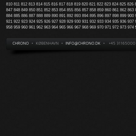
810
811
812
813
814
815
816
817
818
819
820
821
822
823
824
825
826
847
848
849
850
851
852
853
854
855
856
857
858
859
860
861
862
863
884
885
886
887
888
889
890
891
892
893
894
895
896
897
898
899
900
921
922
923
924
925
926
927
928
929
930
931
932
933
934
935
936
937
958
959
960
961
962
963
964
965
966
967
968
969
970
971
972
973
974
CHRONO
•
KØBENHAVN
•
INFO@CHRONO.DK
•
+45 31165000