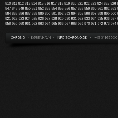
810
811
812
813
814
815
816
817
818
819
820
821
822
823
824
825
826
847
848
849
850
851
852
853
854
855
856
857
858
859
860
861
862
863
884
885
886
887
888
889
890
891
892
893
894
895
896
897
898
899
900
921
922
923
924
925
926
927
928
929
930
931
932
933
934
935
936
937
958
959
960
961
962
963
964
965
966
967
968
969
970
971
972
973
974
CHRONO
•
KØBENHAVN
•
INFO@CHRONO.DK
•
+45 31165000