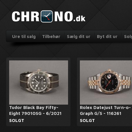
Ure til salg
Tilbehør
Sælg dit ur
Byt dit ur
Sol
Tudor Black Bay Fifty-
Rolex Datejust Turn-o-
Eight 79010SG - 6/2021
Graph G/S - 116261
SOLGT
SOLGT