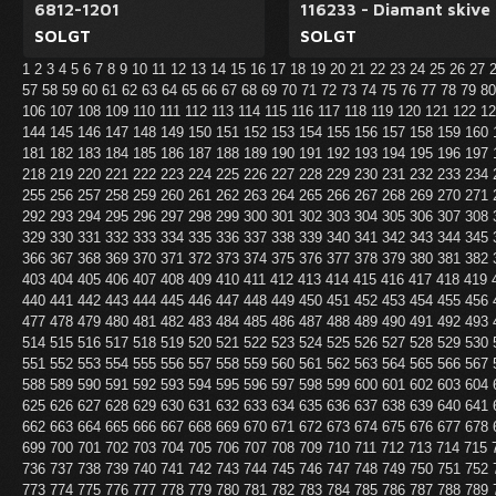
6812-1201
116233 - Diamant skive
SOLGT
SOLGT
1
2
3
4
5
6
7
8
9
10
11
12
13
14
15
16
17
18
19
20
21
22
23
24
25
26
27
57
58
59
60
61
62
63
64
65
66
67
68
69
70
71
72
73
74
75
76
77
78
79
8
106
107
108
109
110
111
112
113
114
115
116
117
118
119
120
121
122
1
144
145
146
147
148
149
150
151
152
153
154
155
156
157
158
159
160
181
182
183
184
185
186
187
188
189
190
191
192
193
194
195
196
197
218
219
220
221
222
223
224
225
226
227
228
229
230
231
232
233
234
255
256
257
258
259
260
261
262
263
264
265
266
267
268
269
270
271
292
293
294
295
296
297
298
299
300
301
302
303
304
305
306
307
308
329
330
331
332
333
334
335
336
337
338
339
340
341
342
343
344
345
366
367
368
369
370
371
372
373
374
375
376
377
378
379
380
381
382
403
404
405
406
407
408
409
410
411
412
413
414
415
416
417
418
419
440
441
442
443
444
445
446
447
448
449
450
451
452
453
454
455
456
477
478
479
480
481
482
483
484
485
486
487
488
489
490
491
492
493
514
515
516
517
518
519
520
521
522
523
524
525
526
527
528
529
530
551
552
553
554
555
556
557
558
559
560
561
562
563
564
565
566
567
588
589
590
591
592
593
594
595
596
597
598
599
600
601
602
603
604
625
626
627
628
629
630
631
632
633
634
635
636
637
638
639
640
641
662
663
664
665
666
667
668
669
670
671
672
673
674
675
676
677
678
699
700
701
702
703
704
705
706
707
708
709
710
711
712
713
714
715
736
737
738
739
740
741
742
743
744
745
746
747
748
749
750
751
752
773
774
775
776
777
778
779
780
781
782
783
784
785
786
787
788
789