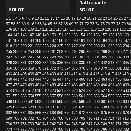
Rattrapante
SOLGT
SOLGT
1
2
3
4
5
6
7
8
9
10
11
12
13
14
15
16
17
18
19
20
21
22
23
24
25
26
27
57
58
59
60
61
62
63
64
65
66
67
68
69
70
71
72
73
74
75
76
77
78
79
8
106
107
108
109
110
111
112
113
114
115
116
117
118
119
120
121
122
1
144
145
146
147
148
149
150
151
152
153
154
155
156
157
158
159
160
181
182
183
184
185
186
187
188
189
190
191
192
193
194
195
196
197
218
219
220
221
222
223
224
225
226
227
228
229
230
231
232
233
234
255
256
257
258
259
260
261
262
263
264
265
266
267
268
269
270
271
292
293
294
295
296
297
298
299
300
301
302
303
304
305
306
307
308
329
330
331
332
333
334
335
336
337
338
339
340
341
342
343
344
345
366
367
368
369
370
371
372
373
374
375
376
377
378
379
380
381
382
403
404
405
406
407
408
409
410
411
412
413
414
415
416
417
418
419
440
441
442
443
444
445
446
447
448
449
450
451
452
453
454
455
456
477
478
479
480
481
482
483
484
485
486
487
488
489
490
491
492
493
514
515
516
517
518
519
520
521
522
523
524
525
526
527
528
529
530
551
552
553
554
555
556
557
558
559
560
561
562
563
564
565
566
567
588
589
590
591
592
593
594
595
596
597
598
599
600
601
602
603
604
625
626
627
628
629
630
631
632
633
634
635
636
637
638
639
640
641
662
663
664
665
666
667
668
669
670
671
672
673
674
675
676
677
678
699
700
701
702
703
704
705
706
707
708
709
710
711
712
713
714
715
736
737
738
739
740
741
742
743
744
745
746
747
748
749
750
751
752
773
774
775
776
777
778
779
780
781
782
783
784
785
786
787
788
789