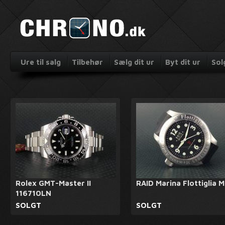
Ure til salg
Tilbehør
Sælg dit ur
Byt dit ur
Sol
Rolex GMT-Master II
RAID Marina Flottiglia 
116710LN
SOLGT
SOLGT