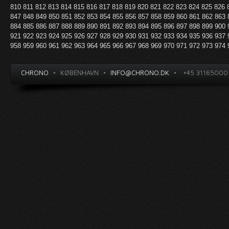
810
811
812
813
814
815
816
817
818
819
820
821
822
823
824
825
826
847
848
849
850
851
852
853
854
855
856
857
858
859
860
861
862
863
884
885
886
887
888
889
890
891
892
893
894
895
896
897
898
899
900
921
922
923
924
925
926
927
928
929
930
931
932
933
934
935
936
937
958
959
960
961
962
963
964
965
966
967
968
969
970
971
972
973
974
CHRONO
•
KØBENHAVN
•
INFO@CHRONO.DK
•
+45 31165000