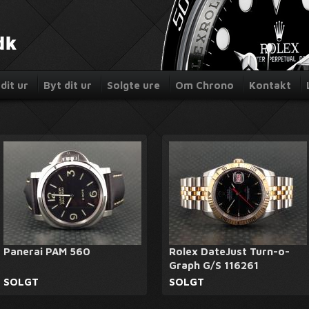
dit ur
Byt dit ur
Solgte ure
Om Chrono
Kontakt
Panerai PAM 560
Rolex DateJust Turn-o-
Graph G/S 116261
SOLGT
SOLGT