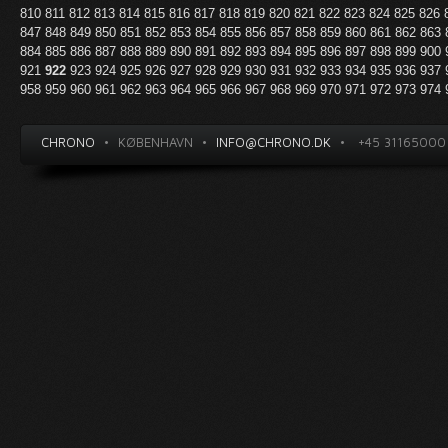
810
811
812
813
814
815
816
817
818
819
820
821
822
823
824
825
826
847
848
849
850
851
852
853
854
855
856
857
858
859
860
861
862
863
884
885
886
887
888
889
890
891
892
893
894
895
896
897
898
899
900
921
922
923
924
925
926
927
928
929
930
931
932
933
934
935
936
937
958
959
960
961
962
963
964
965
966
967
968
969
970
971
972
973
974
CHRONO
•
KØBENHAVN
•
INFO@CHRONO.DK
•
+45 31165000