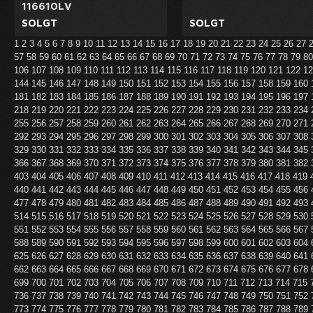
116610LV
SOLGT
SOLGT
1
2
3
4
5
6
7
8
9
10
11
12
13
14
15
16
17
18
19
20
21
22
23
24
25
26
27
57
58
59
60
61
62
63
64
65
66
67
68
69
70
71
72
73
74
75
76
77
78
79
8
106
107
108
109
110
111
112
113
114
115
116
117
118
119
120
121
122
1
144
145
146
147
148
149
150
151
152
153
154
155
156
157
158
159
160
181
182
183
184
185
186
187
188
189
190
191
192
193
194
195
196
197
218
219
220
221
222
223
224
225
226
227
228
229
230
231
232
233
234
255
256
257
258
259
260
261
262
263
264
265
266
267
268
269
270
271
292
293
294
295
296
297
298
299
300
301
302
303
304
305
306
307
308
329
330
331
332
333
334
335
336
337
338
339
340
341
342
343
344
345
366
367
368
369
370
371
372
373
374
375
376
377
378
379
380
381
382
403
404
405
406
407
408
409
410
411
412
413
414
415
416
417
418
419
440
441
442
443
444
445
446
447
448
449
450
451
452
453
454
455
456
477
478
479
480
481
482
483
484
485
486
487
488
489
490
491
492
493
514
515
516
517
518
519
520
521
522
523
524
525
526
527
528
529
530
551
552
553
554
555
556
557
558
559
560
561
562
563
564
565
566
567
588
589
590
591
592
593
594
595
596
597
598
599
600
601
602
603
604
625
626
627
628
629
630
631
632
633
634
635
636
637
638
639
640
641
662
663
664
665
666
667
668
669
670
671
672
673
674
675
676
677
678
699
700
701
702
703
704
705
706
707
708
709
710
711
712
713
714
715
736
737
738
739
740
741
742
743
744
745
746
747
748
749
750
751
752
773
774
775
776
777
778
779
780
781
782
783
784
785
786
787
788
789