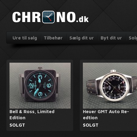
Ure til salg
Tilbehør
Sælg dit ur
Byt dit ur
Sol
Bell & Ross, Limited
Heuer GMT Auto Re-
Edition
edtion
SOLGT
SOLGT